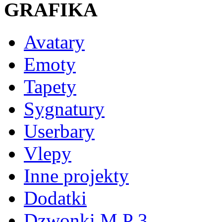
GRAFIKA
Avatary
Emoty
Tapety
Sygnatury
Userbary
Vlepy
Inne projekty
Dodatki
Dzwonki M P 3