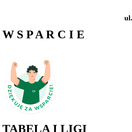
ul
W S P A R C I E
TABELA I LIGI