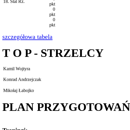
18. Stal Rz.
pkt
0
pkt
0
pkt
szczegółowa tabela
T O P - STRZELCY
Kamil Wojtyra
Konrad Andrzejczak
Mikołaj Łabojko
PLAN PRZYGOTOWA