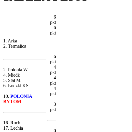
6
pkt
6
pkt
1. Arka
2. Termalica
6
pkt
4
2. Polonia W.
pkt
4. Miedź
4
5. Stal M.
pkt
6. Łódzki KS
4
pkt
10.
POLONIA
BYTOM
3
pkt
16. Ruch
17. Lechia
0