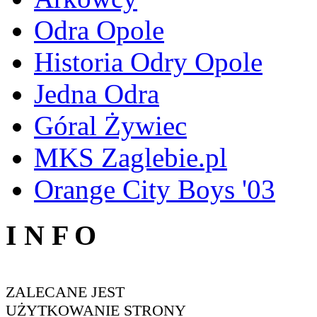
Odra Opole
Historia Odry Opole
Jedna Odra
Góral Żywiec
MKS Zaglebie.pl
Orange City Boys '03
I N F O
ZALECANE JEST
UŻYTKOWANIE STRONY