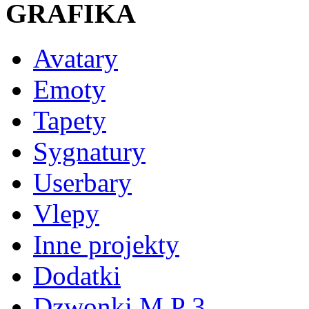
GRAFIKA
Avatary
Emoty
Tapety
Sygnatury
Userbary
Vlepy
Inne projekty
Dodatki
Dzwonki M P 3