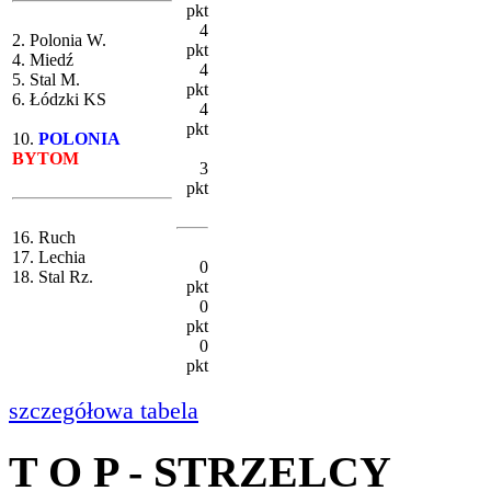
pkt
4
2. Polonia W.
pkt
4. Miedź
4
5. Stal M.
pkt
6. Łódzki KS
4
pkt
10.
POLONIA
BYTOM
3
pkt
16. Ruch
17. Lechia
0
18. Stal Rz.
pkt
0
pkt
0
pkt
szczegółowa tabela
T O P - STRZELCY