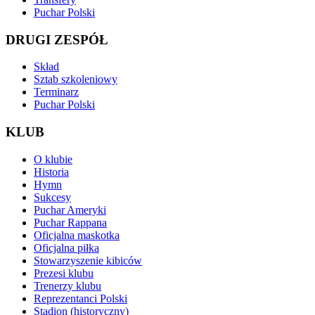
Puchar Polski
DRUGI ZESPÓŁ
Skład
Sztab szkoleniowy
Terminarz
Puchar Polski
KLUB
O klubie
Historia
Hymn
Sukcesy
Puchar Ameryki
Puchar Rappana
Oficjalna maskotka
Oficjalna piłka
Stowarzyszenie kibiców
Prezesi klubu
Trenerzy klubu
Reprezentanci Polski
Stadion (historyczny)