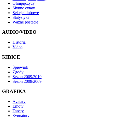
Olimpijczycy
Słynne cytaty
Sekcje klubowe
Statystyki
Ważne postacie
AUDIO/VIDEO
Historia
Video
KIBICE
Śpiewnik
Zgody
Sezon 2009/2010
Sezon 2008/2009
GRAFIKA
Avatary
Emoty
Tapety
Sygnatury