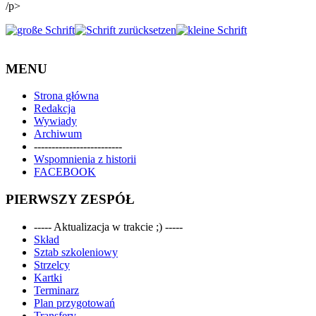
/p>
MENU
Strona główna
Redakcja
Wywiady
Archiwum
-------------------------
Wspomnienia z historii
FACEBOOK
PIERWSZY ZESPÓŁ
----- Aktualizacja w trakcie ;) -----
Skład
Sztab szkoleniowy
Strzelcy
Kartki
Terminarz
Plan przygotowań
Transfery