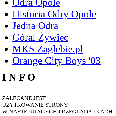
Odra Opole
Historia Odry Opole
Jedna Odra
Góral Żywiec
MKS Zaglebie.pl
Orange City Boys '03
I N F O
ZALECANE JEST
UŻYTKOWANIE STRONY
W NASTĘPUJĄCYCH PRZEGLĄDARKACH: