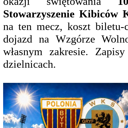
okazji świętowania
10
Stowarzyszenie Kibiców 
na ten mecz, koszt biletu-
dojazd na Wzgórze Wolno
własnym zakresie. Zapis
dzielnicach.