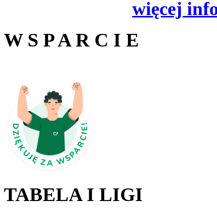
więcej inf
W S P A R C I E
TABELA I LIGI