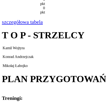
pkt
0
pkt
szczegółowa tabela
T O P - STRZELCY
Kamil Wojtyra
Konrad Andrzejczak
Mikołaj Łabojko
PLAN PRZYGOTOWA
Treningi: