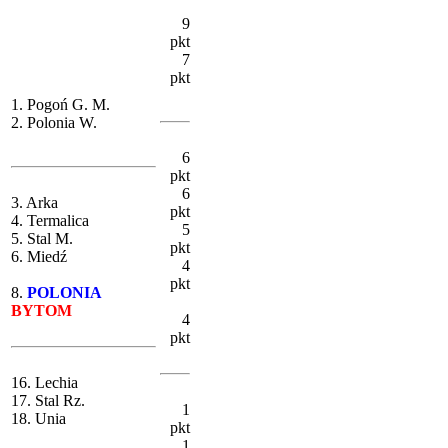
9
pkt
7
pkt
1. Pogoń G. M.
2. Polonia W.
6
pkt
6
3. Arka
pkt
4. Termalica
5
5. Stal M.
pkt
6. Miedź
4
pkt
8.
POLONIA
BYTOM
4
pkt
16. Lechia
17. Stal Rz.
1
18. Unia
pkt
1