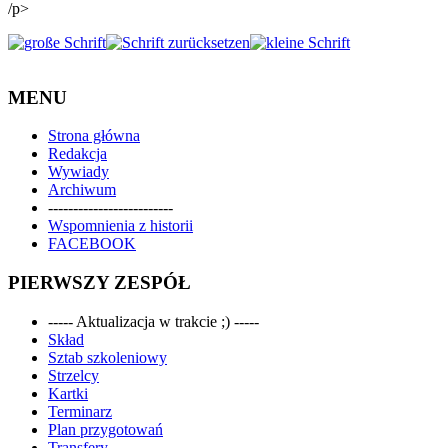
/p>
MENU
Strona główna
Redakcja
Wywiady
Archiwum
-------------------------
Wspomnienia z historii
FACEBOOK
PIERWSZY ZESPÓŁ
----- Aktualizacja w trakcie ;) -----
Skład
Sztab szkoleniowy
Strzelcy
Kartki
Terminarz
Plan przygotowań
Transfery