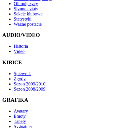
Olimpijczycy
Słynne cytaty
Sekcje klubowe
Statystyki
Ważne postacie
AUDIO/VIDEO
Historia
Video
KIBICE
Śpiewnik
Zgody
Sezon 2009/2010
Sezon 2008/2009
GRAFIKA
Avatary
Emoty
Tapety
Sygnatury