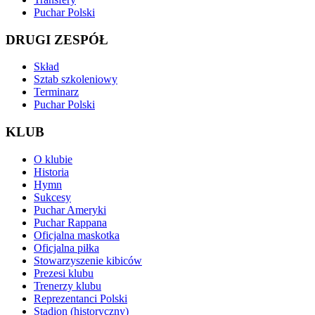
Puchar Polski
DRUGI ZESPÓŁ
Skład
Sztab szkoleniowy
Terminarz
Puchar Polski
KLUB
O klubie
Historia
Hymn
Sukcesy
Puchar Ameryki
Puchar Rappana
Oficjalna maskotka
Oficjalna piłka
Stowarzyszenie kibiców
Prezesi klubu
Trenerzy klubu
Reprezentanci Polski
Stadion (historyczny)