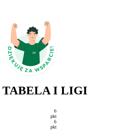
TABELA I LIGI
6
pkt
6
pkt