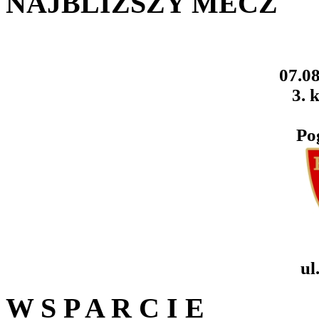
NAJBLIŻSZY MECZ
07.08
3. k
Po
ul
W S P A R C I E