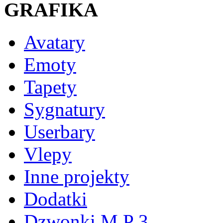
GRAFIKA
Avatary
Emoty
Tapety
Sygnatury
Userbary
Vlepy
Inne projekty
Dodatki
Dzwonki M P 3