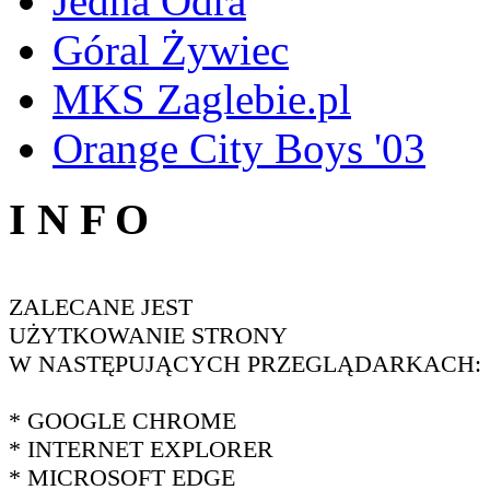
Jedna Odra
Góral Żywiec
MKS Zaglebie.pl
Orange City Boys '03
I N F O
ZALECANE JEST
UŻYTKOWANIE STRONY
W NASTĘPUJĄCYCH PRZEGLĄDARKACH:
* GOOGLE CHROME
* INTERNET EXPLORER
* MICROSOFT EDGE