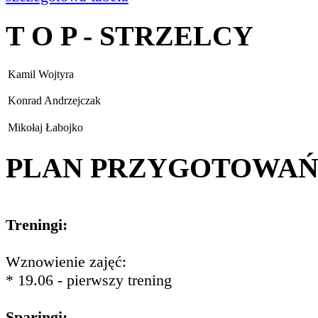
T O P - STRZELCY
Kamil Wojtyra
Konrad Andrzejczak
Mikołaj Łabojko
PLAN PRZYGOTOWA
Treningi:
Wznowienie zajęć:
* 19.06 - pierwszy trening
Sparingi: