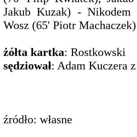
Jakub Kuzak) - Nikodem S
Wosz (65' Piotr Machaczek)
żółta kartka
: Rostkowski
sędziował
: Adam Kuczera z
źródło: własne