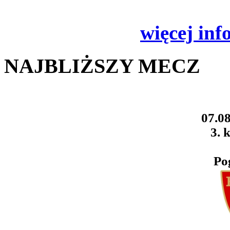
więcej inf
NAJBLIŻSZY MECZ
07.08
3. k
Po