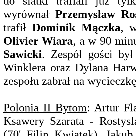
do siatki trafiali już ty
wyrównał
Przemysław Ro
trafił
Dominik Mączka
, 
Olivier Wiara
, a w 90 minu
Sawicki
. Zespół gości był
Winklera oraz Dylana Harwi
zespołu zabrał na wycieczkę
Polonia II Bytom
: Artur F
Ksawery Szarata - Rostys
(70' Filip Kwiatek), Jakub