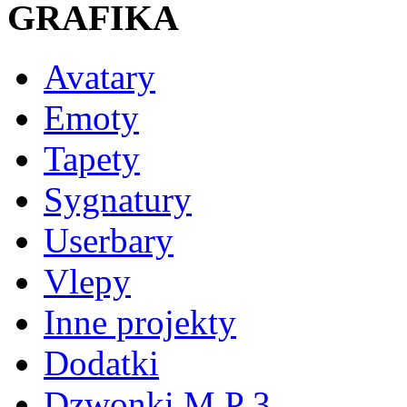
GRAFIKA
Avatary
Emoty
Tapety
Sygnatury
Userbary
Vlepy
Inne projekty
Dodatki
Dzwonki M P 3