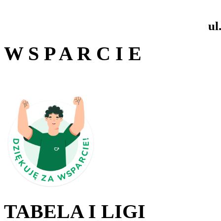
ul
W S P A R C I E
TABELA I LIGI