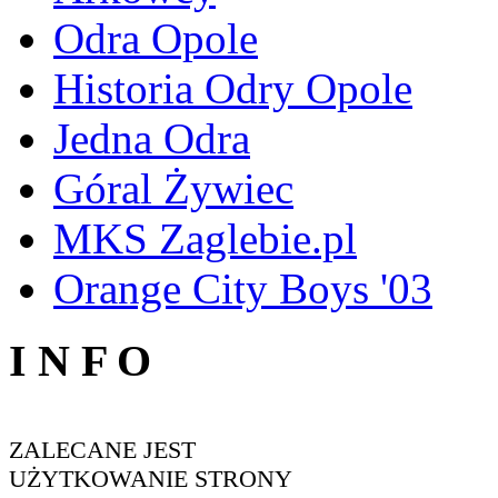
Odra Opole
Historia Odry Opole
Jedna Odra
Góral Żywiec
MKS Zaglebie.pl
Orange City Boys '03
I N F O
ZALECANE JEST
UŻYTKOWANIE STRONY