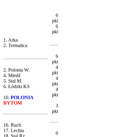
6
pkt
6
pkt
1. Arka
2. Termalica
6
pkt
4
2. Polonia W.
pkt
4. Miedź
4
5. Stal M.
pkt
6. Łódzki KS
4
pkt
10.
POLONIA
BYTOM
3
pkt
16. Ruch
17. Lechia
0
18. Stal Rz.