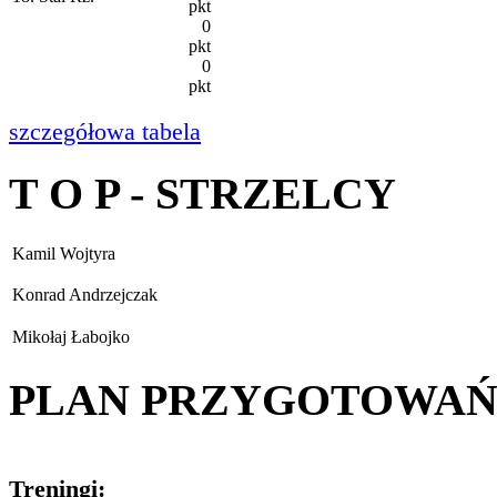
pkt
0
pkt
0
pkt
szczegółowa tabela
T O P - STRZELCY
Kamil Wojtyra
Konrad Andrzejczak
Mikołaj Łabojko
PLAN PRZYGOTOWA
Treningi: