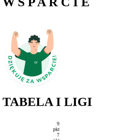
W S P A R C I E
TABELA I LIGI
9
pkt
7