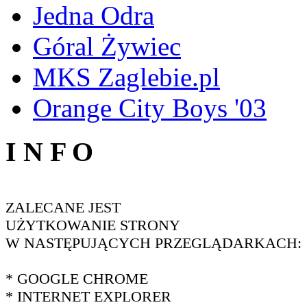
Jedna Odra
Góral Żywiec
MKS Zaglebie.pl
Orange City Boys '03
I N F O
ZALECANE JEST
UŻYTKOWANIE STRONY
W NASTĘPUJĄCYCH PRZEGLĄDARKACH:
* GOOGLE CHROME
* INTERNET EXPLORER