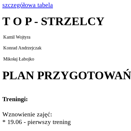
szczegółowa tabela
T O P - STRZELCY
Kamil Wojtyra
Konrad Andrzejczak
Mikołaj Łabojko
PLAN PRZYGOTOWA
Treningi:
Wznowienie zajęć:
* 19.06 - pierwszy trening