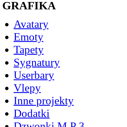
GRAFIKA
Avatary
Emoty
Tapety
Sygnatury
Userbary
Vlepy
Inne projekty
Dodatki
Dzwonki M P 3