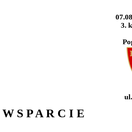
07.08
3. k
Po
ul
W S P A R C I E