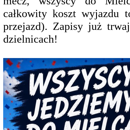
mecz, wszyscy do Mielc
całkowity koszt wyjazdu 
przejazd). Zapisy już trw
dzielnicach!