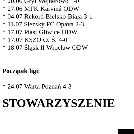
* 20.06 Gryf Wejherowo 1-0
* 27.06 MFK Karviná ODW
* 04.07 Rekord Bielsko-Biała 3-1
* 11.07 Slezský FC Opava 2-3
* 17.07 Piast Gliwice ODW
* 17.07 KSZO O. Ś. 4-0
* 18.07 Śląsk II Wrocław ODW
Początek ligi
:
* 24.07 Warta Poznań 4-3
STOWARZYSZENIE