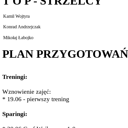
T O P - STRZELCY
Kamil Wojtyra
Konrad Andrzejczak
Mikołaj Łabojko
PLAN PRZYGOTOWA
Treningi:
Wznowienie zajęć:
* 19.06 - pierwszy trening
Sparingi: