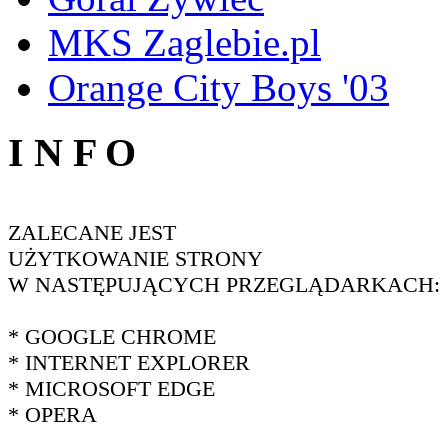
MKS Zaglebie.pl
Orange City Boys '03
I N F O
ZALECANE JEST
UŻYTKOWANIE STRONY
W NASTĘPUJĄCYCH PRZEGLĄDARKACH:
* GOOGLE CHROME
* INTERNET EXPLORER
* MICROSOFT EDGE
* OPERA