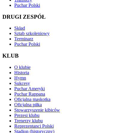
Puchar Polski
DRUGI ZESPÓŁ
Skład
Sztab szkoleniowy
Terminarz
Puchar Polski
KLUB
O klubie
Historia
Hymn
Sukcesy
Puchar Ameryki
Puchar Rappana
Oficjalna maskotka
Oficjalna piłka
Stowarzyszenie kibiców
Prezesi klubu
Trenerzy klubu
Reprezentanci Polski
Stadion (historyczny)