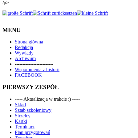
/p>
MENU
Strona główna
Redakcja
Wywiady
Archiwum
-------------------------
Wspomnienia z historii
FACEBOOK
PIERWSZY ZESPÓŁ
----- Aktualizacja w trakcie ;) -----
Skład
Sztab szkoleniowy
Strzelcy
Kartki
Terminarz
Plan przygotowań
Transfery