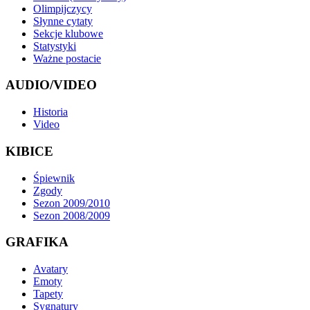
Olimpijczycy
Słynne cytaty
Sekcje klubowe
Statystyki
Ważne postacie
AUDIO/VIDEO
Historia
Video
KIBICE
Śpiewnik
Zgody
Sezon 2009/2010
Sezon 2008/2009
GRAFIKA
Avatary
Emoty
Tapety
Sygnatury