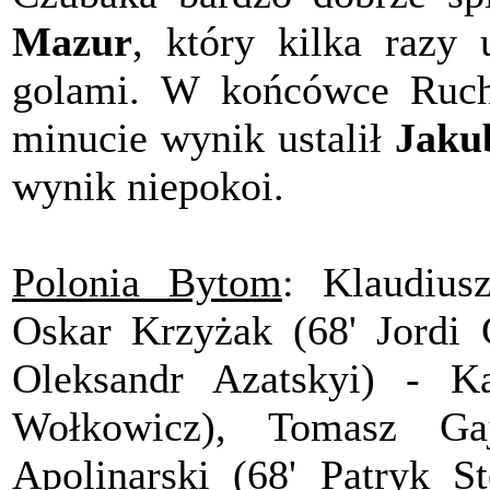
Mazur
, który kilka razy 
golami. W końcówce Ruch 
minucie wynik ustalił
Jaku
wynik niepokoi.
Polonia Bytom
: Klaudius
Oskar Krzyżak (68' Jordi 
Oleksandr Azatskyi) - Ka
Wołkowicz), Tomasz Ga
Apolinarski (68' Patryk St