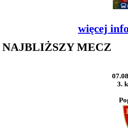
więcej inf
NAJBLIŻSZY MECZ
07.08
3. k
Po