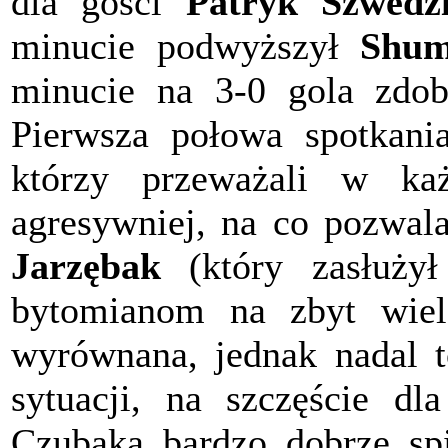
dla gości
Patryk Szwedz
minucie podwyższył
Shum
minucie na 3-0 gola zdo
Pierwsza połowa spotkania
którzy przeważali w ka
agresywniej, na co pozwala
Jarzębak
(który zasłużył
bytomianom na zbyt wiel
wyrównana, jednak nadal t
sytuacji, na szczęście dl
Czubaka bardzo dobrze s