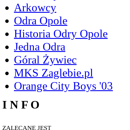
Arkowcy
Odra Opole
Historia Odry Opole
Jedna Odra
Góral Żywiec
MKS Zaglebie.pl
Orange City Boys '03
I N F O
ZALECANE JEST