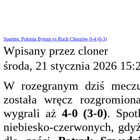
Sparing: Polonia Bytom vs Ruch Chorzów 0-4 (0-3)
Wpisany przez cloner
środa, 21 stycznia 2026 15:
W rozegranym dziś mecz
została wręcz rozgromio
wygrali aż
4-0 (3-0)
. Spot
niebiesko-czerwonych, gdyż