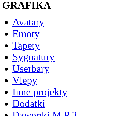
GRAFIKA
Avatary
Emoty
Tapety
Sygnatury
Userbary
Vlepy
Inne projekty
Dodatki
Dzwonki M P 3