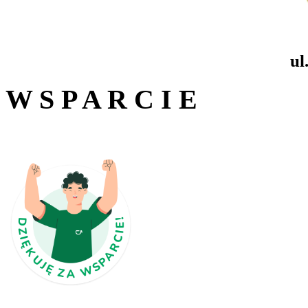
ul
W S P A R C I E