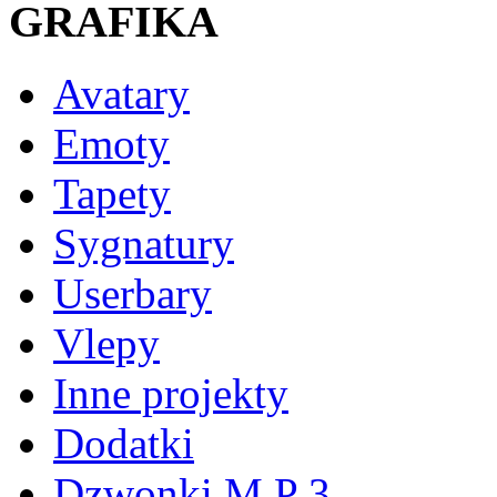
GRAFIKA
Avatary
Emoty
Tapety
Sygnatury
Userbary
Vlepy
Inne projekty
Dodatki
Dzwonki M P 3