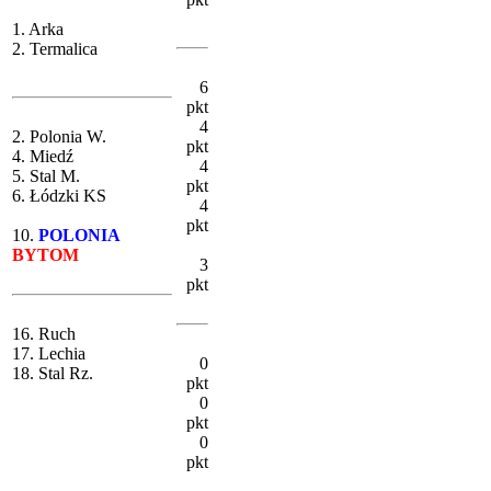
1. Arka
2. Termalica
6
pkt
4
2. Polonia W.
pkt
4. Miedź
4
5. Stal M.
pkt
6. Łódzki KS
4
pkt
10.
POLONIA
BYTOM
3
pkt
16. Ruch
17. Lechia
0
18. Stal Rz.
pkt
0
pkt
0
pkt