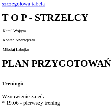
szczegółowa tabela
T O P - STRZELCY
Kamil Wojtyra
Konrad Andrzejczak
Mikołaj Łabojko
PLAN PRZYGOTOWA
Treningi:
Wznowienie zajęć:
* 19.06 - pierwszy trening