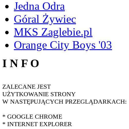
Jedna Odra
Góral Żywiec
MKS Zaglebie.pl
Orange City Boys '03
I N F O
ZALECANE JEST
UŻYTKOWANIE STRONY
W NASTĘPUJĄCYCH PRZEGLĄDARKACH:
* GOOGLE CHROME
* INTERNET EXPLORER