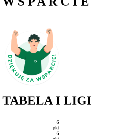
W S P A R C I E
TABELA I LIGI
6
pkt
6
pkt