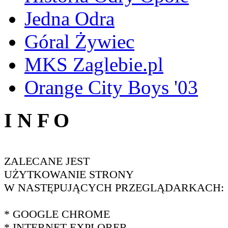
Jedna Odra
Góral Żywiec
MKS Zaglebie.pl
Orange City Boys '03
I N F O
ZALECANE JEST
UŻYTKOWANIE STRONY
W NASTĘPUJĄCYCH PRZEGLĄDARKACH:
* GOOGLE CHROME
* INTERNET EXPLORER