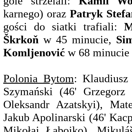
gole strzelali:
Kamil Wo
karnego) oraz
Patryk Stefa
gości do siatki trafiali:
M
Škrkoň
w 45 minucie,
Si
Komljenović
w 68 minucie
Polonia Bytom
: Klaudiusz
Szymański (46' Grzegorz 
Oleksandr Azatskyi), Mate
Jakub Apolinarski (46' Kac
Mikołaj Łabojko), Mikuláš