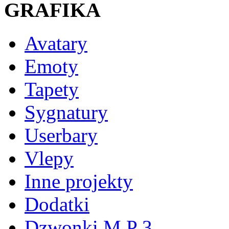
GRAFIKA
Avatary
Emoty
Tapety
Sygnatury
Userbary
Vlepy
Inne projekty
Dodatki
Dzwonki M P 3