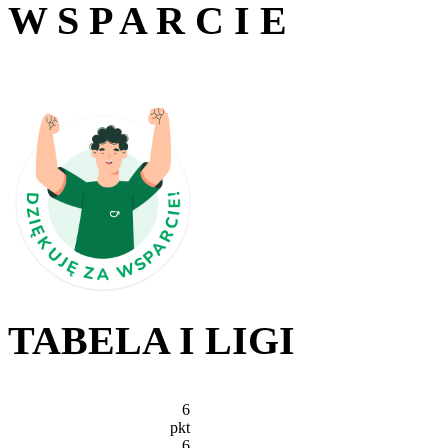
W S P A R C I E
TABELA I LIGI
6
pkt
6