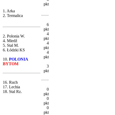
pkt
1. Arka
2. Termalica
6
pkt
4
2. Polonia W.
pkt
4. Miedź
4
5. Stal M.
pkt
6. Łódzki KS
4
pkt
10.
POLONIA
BYTOM
3
pkt
16. Ruch
17. Lechia
0
18. Stal Rz.
pkt
0
pkt
0
pkt