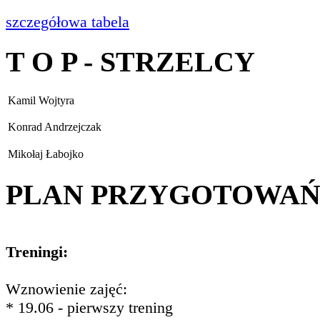
szczegółowa tabela
T O P - STRZELCY
Kamil Wojtyra
Konrad Andrzejczak
Mikołaj Łabojko
PLAN PRZYGOTOWA
Treningi:
Wznowienie zajęć:
* 19.06 - pierwszy trening