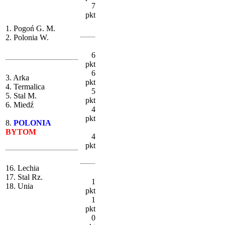
7
pkt
1. Pogoń G. M.
2. Polonia W.
6
pkt
6
3. Arka
pkt
4. Termalica
5
5. Stal M.
pkt
6. Miedź
4
pkt
8.
POLONIA
BYTOM
4
pkt
16. Lechia
17. Stal Rz.
1
18. Unia
pkt
1
pkt
0