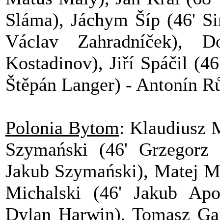
Sláma), Jáchym Šíp (46' Si
Václav Zahradníček), D
Kostadinov), Jiří Spáčil (4
Štěpán Langer) - Antonín R
Polonia Bytom
: Klaudiusz 
Szymański (46' Grzegorz 
Jakub Szymański), Matej Ma
Michalski (46' Jakub Apol
Dylan Harwin), Tomasz Gaj