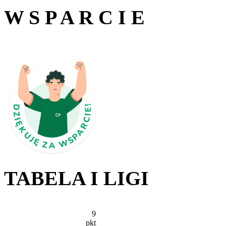
W S P A R C I E
TABELA I LIGI
9
pkt