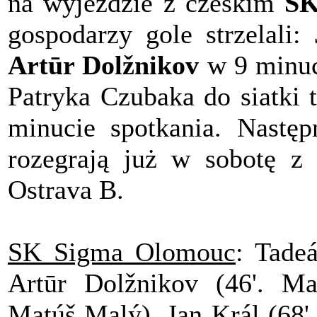
na wyjeździe z czeskim
SK
gospodarzy gole strzelali:
Artūr Dolžnikov
w 9 minuci
Patryka Czubaka do siatki t
minucie spotkania. Następ
rozegrają już w sobotę z
Ostrava B.
SK Sigma Olomouc
: Tade
Artūr Dolžnikov (46'. Mat
Matúš Malý), Jan Král (68' 