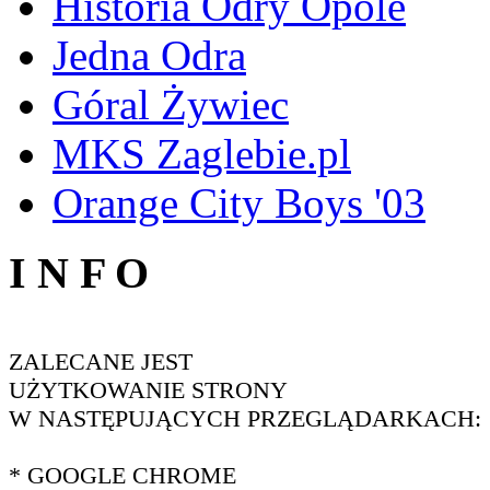
Historia Odry Opole
Jedna Odra
Góral Żywiec
MKS Zaglebie.pl
Orange City Boys '03
I N F O
ZALECANE JEST
UŻYTKOWANIE STRONY
W NASTĘPUJĄCYCH PRZEGLĄDARKACH:
* GOOGLE CHROME