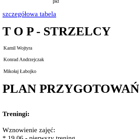
pkt
szczegółowa tabela
T O P - STRZELCY
Kamil Wojtyra
Konrad Andrzejczak
Mikołaj Łabojko
PLAN PRZYGOTOWA
Treningi:
Wznowienie zajęć:
* 19.06 - pierwszy trening