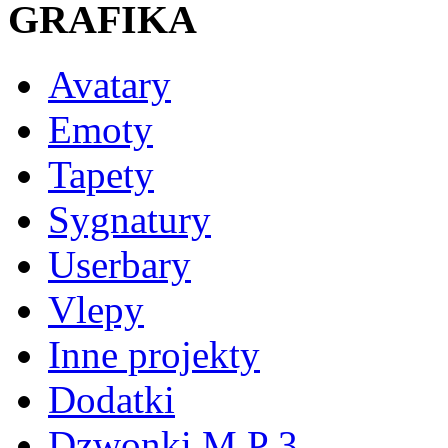
GRAFIKA
Avatary
Emoty
Tapety
Sygnatury
Userbary
Vlepy
Inne projekty
Dodatki
Dzwonki M P 3