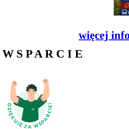
więcej inf
W S P A R C I E