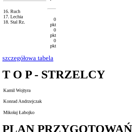
16. Ruch
17. Lechia
0
18. Stal Rz.
pkt
0
pkt
0
pkt
szczegółowa tabela
T O P - STRZELCY
Kamil Wojtyra
Konrad Andrzejczak
Mikołaj Łabojko
PLAN PRZYGOTOWA