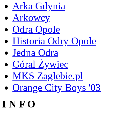
Arka Gdynia
Arkowcy
Odra Opole
Historia Odry Opole
Jedna Odra
Góral Żywiec
MKS Zaglebie.pl
Orange City Boys '03
I N F O