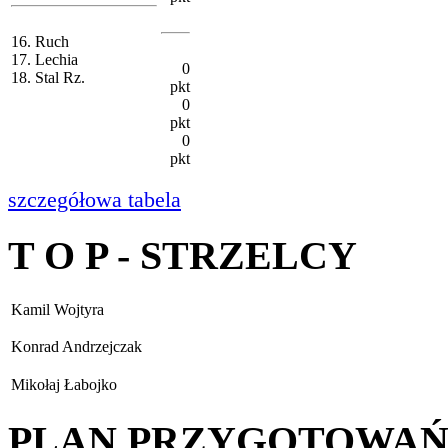
16. Ruch
17. Lechia
0
18. Stal Rz.
pkt
0
pkt
0
pkt
szczegółowa tabela
T O P - STRZELCY
Kamil Wojtyra
Konrad Andrzejczak
Mikołaj Łabojko
PLAN PRZYGOTOWA