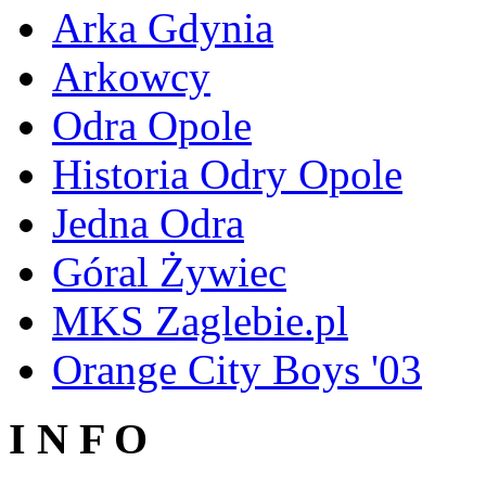
Arka Gdynia
Arkowcy
Odra Opole
Historia Odry Opole
Jedna Odra
Góral Żywiec
MKS Zaglebie.pl
Orange City Boys '03
I N F O