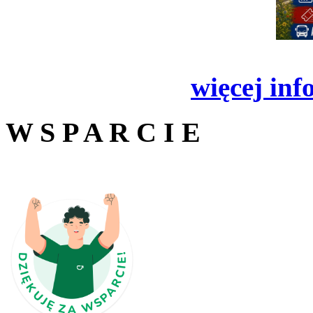
więcej inf
W S P A R C I E