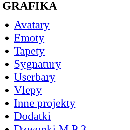
GRAFIKA
Avatary
Emoty
Tapety
Sygnatury
Userbary
Vlepy
Inne projekty
Dodatki
Dzwonki M P 3