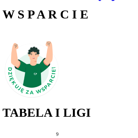
W S P A R C I E
TABELA I LIGI
9