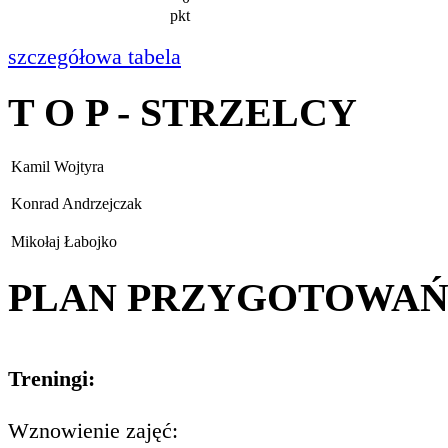
pkt
szczegółowa tabela
T O P - STRZELCY
Kamil Wojtyra
Konrad Andrzejczak
Mikołaj Łabojko
PLAN PRZYGOTOWA
Treningi:
Wznowienie zajęć: