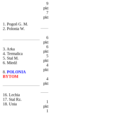
9
pkt
7
pkt
1. Pogoń G. M.
2. Polonia W.
6
pkt
6
3. Arka
pkt
4. Termalica
5
5. Stal M.
pkt
6. Miedź
4
pkt
8.
POLONIA
BYTOM
4
pkt
16. Lechia
17. Stal Rz.
1
18. Unia
pkt
1