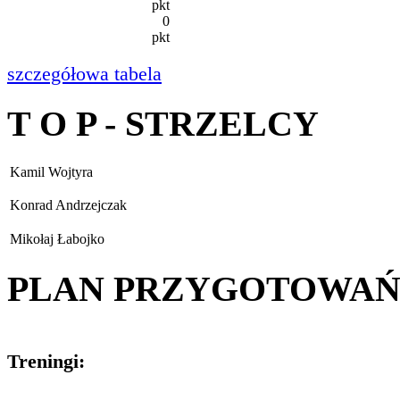
pkt
0
pkt
szczegółowa tabela
T O P - STRZELCY
Kamil Wojtyra
Konrad Andrzejczak
Mikołaj Łabojko
PLAN PRZYGOTOWA
Treningi: