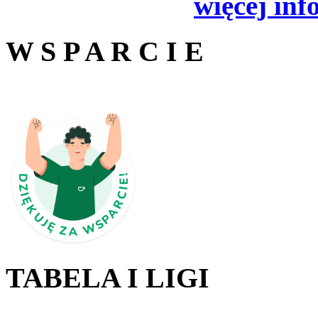
więcej inf
W S P A R C I E
TABELA I LIGI