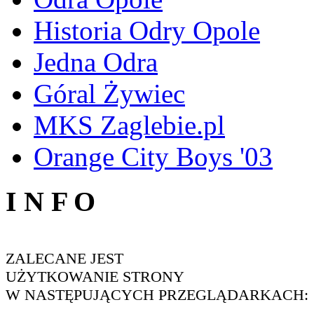
Historia Odry Opole
Jedna Odra
Góral Żywiec
MKS Zaglebie.pl
Orange City Boys '03
I N F O
ZALECANE JEST
UŻYTKOWANIE STRONY
W NASTĘPUJĄCYCH PRZEGLĄDARKACH: