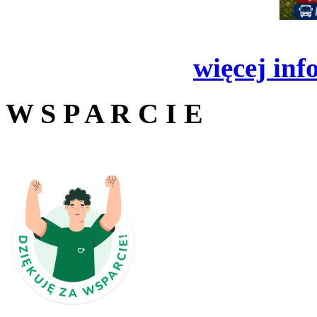
więcej inf
W S P A R C I E