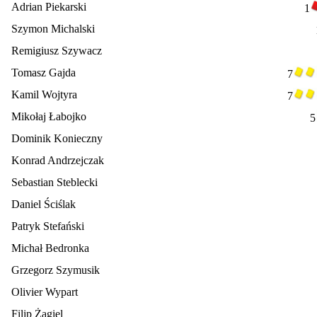
Adrian Piekarski
1
Szymon Michalski
Remigiusz Szywacz
Tomasz Gajda
7
Kamil Wojtyra
7
Mikołaj Łabojko
5
Dominik Konieczny
Konrad Andrzejczak
Sebastian Steblecki
Daniel Ściślak
Patryk Stefański
Michał Bedronka
Grzegorz Szymusik
Olivier Wypart
Filip Żagiel