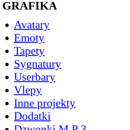
GRAFIKA
Avatary
Emoty
Tapety
Sygnatury
Userbary
Vlepy
Inne projekty
Dodatki
Dzwonki M P 3