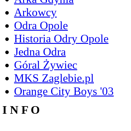
Arkowcy
Odra Opole
Historia Odry Opole
Jedna Odra
Góral Żywiec
MKS Zaglebie.pl
Orange City Boys '03
I N F O