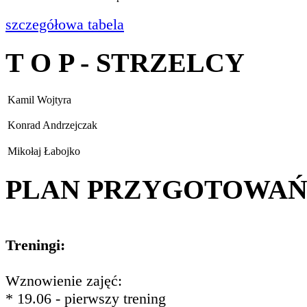
szczegółowa tabela
T O P - STRZELCY
Kamil Wojtyra
Konrad Andrzejczak
Mikołaj Łabojko
PLAN PRZYGOTOWA
Treningi:
Wznowienie zajęć:
* 19.06 - pierwszy trening