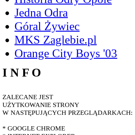
Jedna Odra
Góral Żywiec
MKS Zaglebie.pl
Orange City Boys '03
I N F O
ZALECANE JEST
UŻYTKOWANIE STRONY
W NASTĘPUJĄCYCH PRZEGLĄDARKACH:
* GOOGLE CHROME