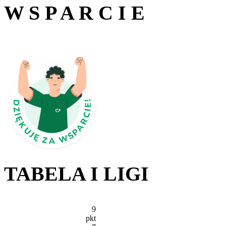
W S P A R C I E
TABELA I LIGI
9
pkt