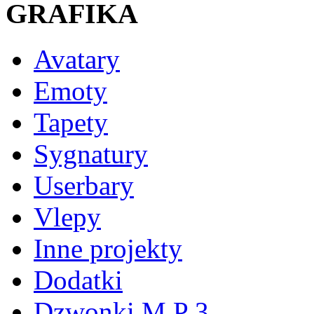
GRAFIKA
Avatary
Emoty
Tapety
Sygnatury
Userbary
Vlepy
Inne projekty
Dodatki
Dzwonki M P 3