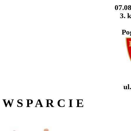
07.08
3. k
Po
ul
W S P A R C I E