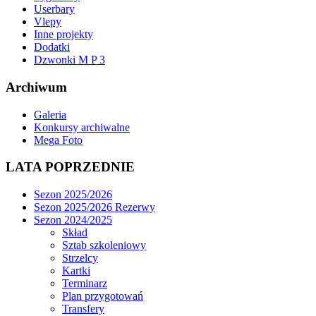
Userbary
Vlepy
Inne projekty
Dodatki
Dzwonki M P 3
Archiwum
Galeria
Konkursy archiwalne
Mega Foto
LATA POPRZEDNIE
Sezon 2025/2026
Sezon 2025/2026 Rezerwy
Sezon 2024/2025
Skład
Sztab szkoleniowy
Strzelcy
Kartki
Terminarz
Plan przygotowań
Transfery