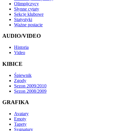
Olimpijczycy
Słynne cytaty
Sekcje klubowe
Statystyki
Ważne postacie
AUDIO/VIDEO
Historia
Video
KIBICE
Śpiewnik
Zgody
Sezon 2009/2010
Sezon 2008/2009
GRAFIKA
Avatary
Emoty
Tapety
Sygnatury