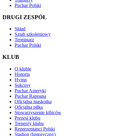
Puchar Polski
DRUGI ZESPÓŁ
Skład
Sztab szkoleniowy
Terminarz
Puchar Polski
KLUB
O klubie
Historia
Hymn
Sukcesy
Puchar Ameryki
Puchar Rappana
Oficjalna maskotka
Oficjalna piłka
Stowarzyszenie kibiców
Prezesi klubu
Trenerzy klubu
Reprezentanci Polski
Stadion (historyczny)