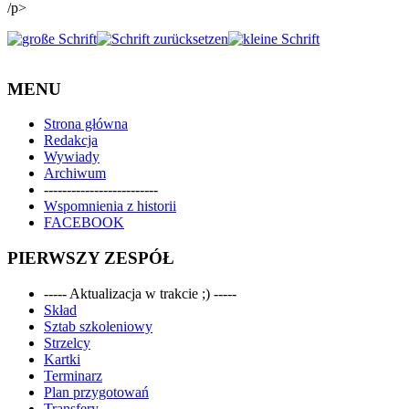
/p>
MENU
Strona główna
Redakcja
Wywiady
Archiwum
-------------------------
Wspomnienia z historii
FACEBOOK
PIERWSZY ZESPÓŁ
----- Aktualizacja w trakcie ;) -----
Skład
Sztab szkoleniowy
Strzelcy
Kartki
Terminarz
Plan przygotowań
Transfery