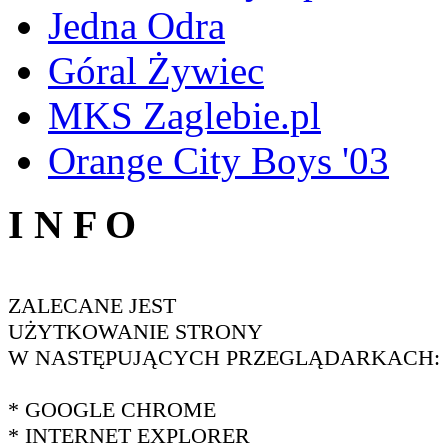
Jedna Odra
Góral Żywiec
MKS Zaglebie.pl
Orange City Boys '03
I N F O
ZALECANE JEST
UŻYTKOWANIE STRONY
W NASTĘPUJĄCYCH PRZEGLĄDARKACH:
* GOOGLE CHROME
* INTERNET EXPLORER