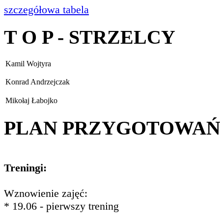
szczegółowa tabela
T O P - STRZELCY
Kamil Wojtyra
Konrad Andrzejczak
Mikołaj Łabojko
PLAN PRZYGOTOWA
Treningi:
Wznowienie zajęć:
* 19.06 - pierwszy trening