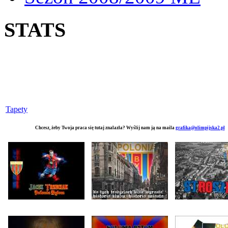
STATS
Tapety
Chcesz, żeby Twoja praca się tutaj znalazła? Wyślij nam ją na maila
grafika@olimpijska2.pl