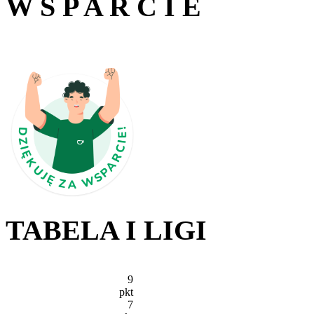
W S P A R C I E
TABELA I LIGI
9
pkt
7