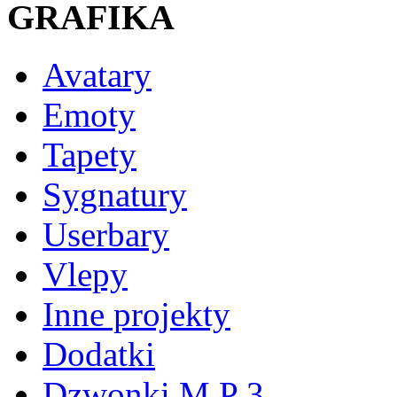
GRAFIKA
Avatary
Emoty
Tapety
Sygnatury
Userbary
Vlepy
Inne projekty
Dodatki
Dzwonki M P 3