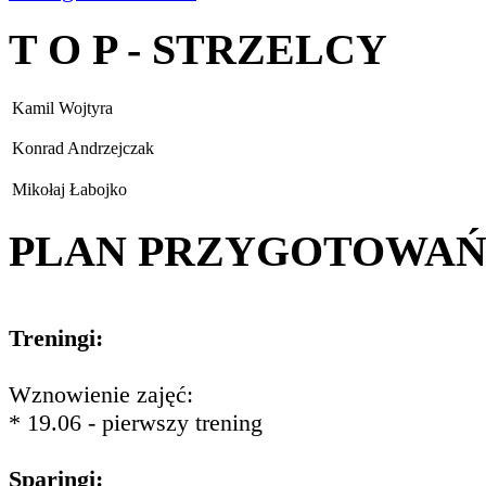
T O P - STRZELCY
Kamil Wojtyra
Konrad Andrzejczak
Mikołaj Łabojko
PLAN PRZYGOTOWA
Treningi:
Wznowienie zajęć:
* 19.06 - pierwszy trening
Sparingi: