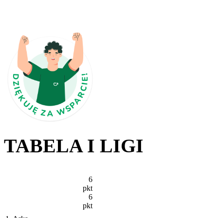
TABELA I LIGI
6
pkt
6
pkt