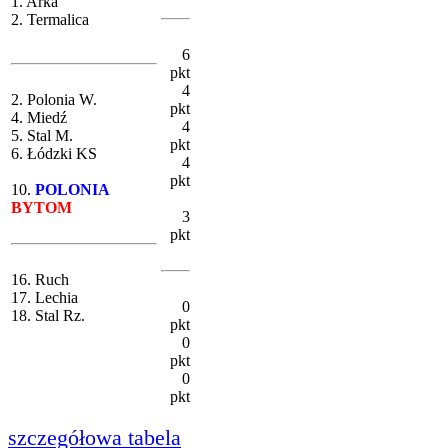
1. Arka
2. Termalica
6
pkt
4
2. Polonia W.
pkt
4. Miedź
4
5. Stal M.
pkt
6. Łódzki KS
4
pkt
10.
POLONIA
BYTOM
3
pkt
16. Ruch
17. Lechia
0
18. Stal Rz.
pkt
0
pkt
0
pkt
szczegółowa tabela