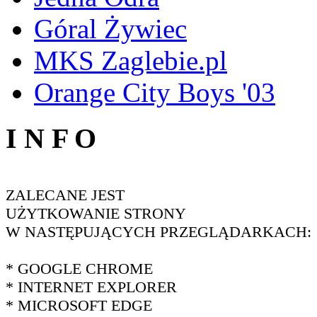
Góral Żywiec
MKS Zaglebie.pl
Orange City Boys '03
I N F O
ZALECANE JEST
UŻYTKOWANIE STRONY
W NASTĘPUJĄCYCH PRZEGLĄDARKACH:
* GOOGLE CHROME
* INTERNET EXPLORER
* MICROSOFT EDGE