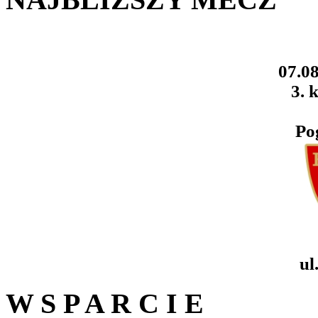
07.08
3. k
Po
ul
W S P A R C I E