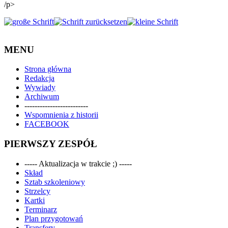
/p>
MENU
Strona główna
Redakcja
Wywiady
Archiwum
-------------------------
Wspomnienia z historii
FACEBOOK
PIERWSZY ZESPÓŁ
----- Aktualizacja w trakcie ;) -----
Skład
Sztab szkoleniowy
Strzelcy
Kartki
Terminarz
Plan przygotowań
Transfery