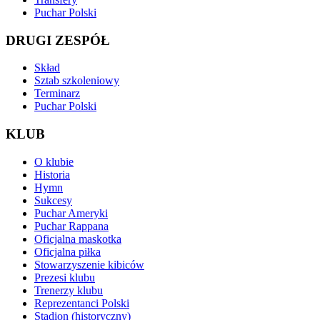
Puchar Polski
DRUGI ZESPÓŁ
Skład
Sztab szkoleniowy
Terminarz
Puchar Polski
KLUB
O klubie
Historia
Hymn
Sukcesy
Puchar Ameryki
Puchar Rappana
Oficjalna maskotka
Oficjalna piłka
Stowarzyszenie kibiców
Prezesi klubu
Trenerzy klubu
Reprezentanci Polski
Stadion (historyczny)