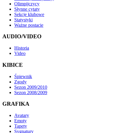
Olimpijczycy
Słynne cytaty
Sekcje klubowe
Statystyki
Ważne postacie
AUDIO/VIDEO
Historia
Video
KIBICE
Śpiewnik
Zgody
Sezon 2009/2010
Sezon 2008/2009
GRAFIKA
Avatary
Emoty
Tapety
Sygnatury