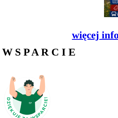
więcej inf
W S P A R C I E