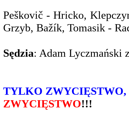
Peškovič - Hricko, Klepczyń
Grzyb, Bažík, Tomasik - Rad
Sędzia
: Adam Lyczmański 
TYLKO ZWYCIĘSTWO,
ZWYCIĘSTWO
!!!