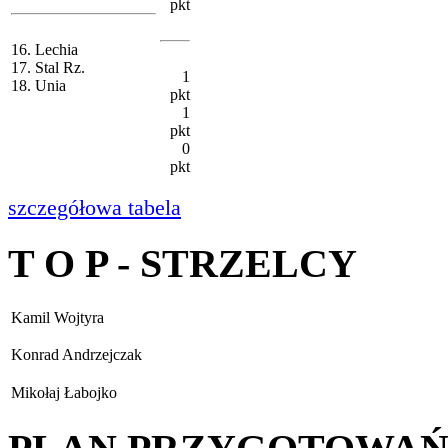
pkt
16. Lechia
17. Stal Rz.
1
18. Unia
pkt
1
pkt
0
pkt
szczegółowa tabela
T O P - STRZELCY
Kamil Wojtyra
Konrad Andrzejczak
Mikołaj Łabojko