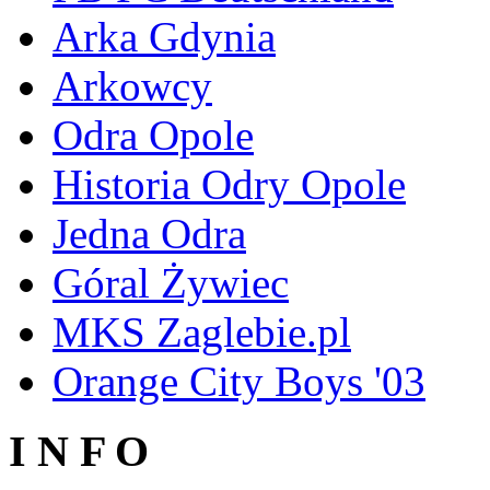
Arka Gdynia
Arkowcy
Odra Opole
Historia Odry Opole
Jedna Odra
Góral Żywiec
MKS Zaglebie.pl
Orange City Boys '03
I N F O