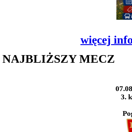
więcej inf
NAJBLIŻSZY MECZ
07.08
3. k
Po