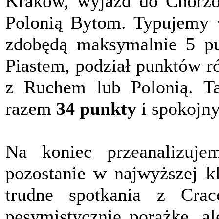
Kraków, wyjazd do Chorzo
Polonią Bytom. Typujemy w
zdobędą maksymalnie 5 pu
Piastem, podział punktów r
z Ruchem lub Polonią. Ta
razem
34 punkty
i spokojny
Na koniec przeanalizuj
pozostanie w najwyższej k
trudne spotkania z Cra
pesymistycznie porażkę, a