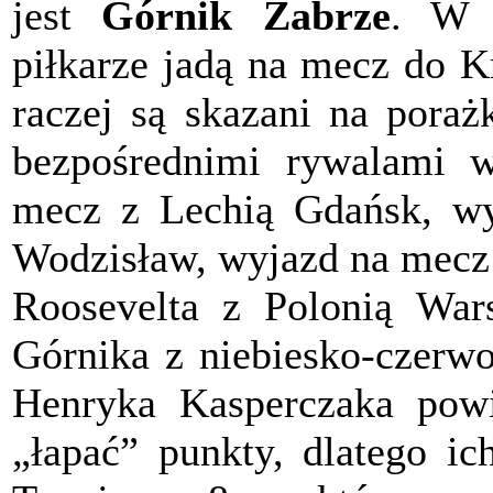
jest
Górnik Zabrze
. W n
piłkarze jadą na mecz do K
raczej są skazani na poraż
bezpośrednimi rywalami w
mecz z Lechią Gdańsk, wy
Wodzisław, wyjazd na mecz 
Roosevelta z Polonią War
Górnika z niebiesko-czerwo
Henryka Kasperczaka powin
„łapać” punkty, dlatego i