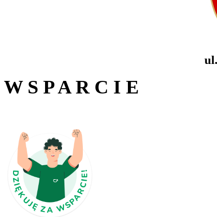
ul
W S P A R C I E