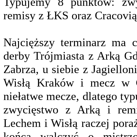
Typujemy 8 punktów: zwy
remisy z ŁKS oraz Cracovią
Najcięższy terminarz ma
derby Trójmiasta z Arką Gd
Zabrza, u siebie z Jagiellon
Wisłą Kraków i mecz w G
niełatwe mecze, dlatego ty
zwycięstwo z Arką i remi
Lechem i Wisłą raczej pora
końca walczyć o mistrz