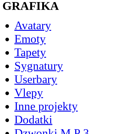
GRAFIKA
Avatary
Emoty
Tapety
Sygnatury
Userbary
Vlepy
Inne projekty
Dodatki
Dzwonki M P 3