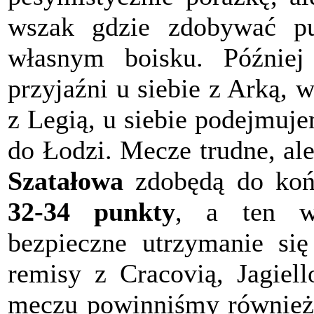
wszak gdzie zdobywać pu
własnym boisku. Późnie
przyjaźni u siebie z Arką,
z Legią, u siebie podejmuje
do Łodzi. Mecze trudne, al
Szatałowa
zdobędą do końc
32-34 punkty
, a ten w
bezpieczne utrzymanie si
remisy z Cracovią, Jagie
meczu powinniśmy również 