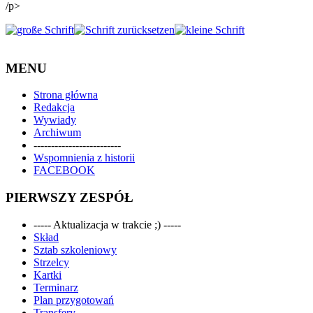
/p>
MENU
Strona główna
Redakcja
Wywiady
Archiwum
-------------------------
Wspomnienia z historii
FACEBOOK
PIERWSZY ZESPÓŁ
----- Aktualizacja w trakcie ;) -----
Skład
Sztab szkoleniowy
Strzelcy
Kartki
Terminarz
Plan przygotowań
Transfery