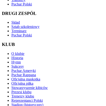
Puchar Polski
DRUGI ZESPÓŁ
Skład
Sztab szkoleniowy
Terminarz
Puchar Polski
KLUB
O klubie
Historia
Hymn
Sukcesy
Puchar Ameryki
Puchar Rappana
Oficjalna maskotka
Oficjalna piłka
Stowarzyszenie kibiców
Prezesi klubu
Trenerzy klubu
Reprezentanci Polski
Stadion (historyczny)