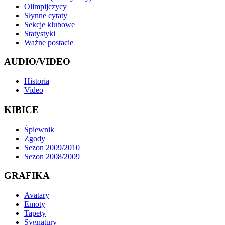
Olimpijczycy
Słynne cytaty
Sekcje klubowe
Statystyki
Ważne postacie
AUDIO/VIDEO
Historia
Video
KIBICE
Śpiewnik
Zgody
Sezon 2009/2010
Sezon 2008/2009
GRAFIKA
Avatary
Emoty
Tapety
Sygnatury