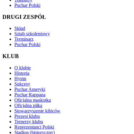
Puchar Polski
DRUGI ZESPÓŁ
Skład
Sztab szkoleniowy
Terminarz
Puchar Polski
KLUB
O klubie
Historia
Hymn
Sukcesy
Puchar Ameryki
Puchar Rappana
Oficjalna maskotka
Oficjalna piłka
Stowarzyszenie kibiców
Prezesi klubu
Trenerzy klubu
Reprezentanci Polski
Stadion (historyczny)