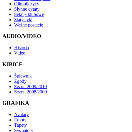
Olimpijczycy
Słynne cytaty
Sekcje klubowe
Statystyki
Ważne postacie
AUDIO/VIDEO
Historia
Video
KIBICE
Śpiewnik
Zgody
Sezon 2009/2010
Sezon 2008/2009
GRAFIKA
Avatary
Emoty
Tapety
Sygnatury