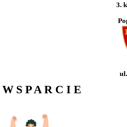
3. k
Po
ul
W S P A R C I E