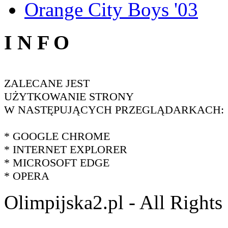
Orange City Boys '03
I N F O
ZALECANE JEST
UŻYTKOWANIE STRONY
W NASTĘPUJĄCYCH PRZEGLĄDARKACH:
* GOOGLE CHROME
* INTERNET EXPLORER
* MICROSOFT EDGE
* OPERA
Olimpijska2.pl - All Right