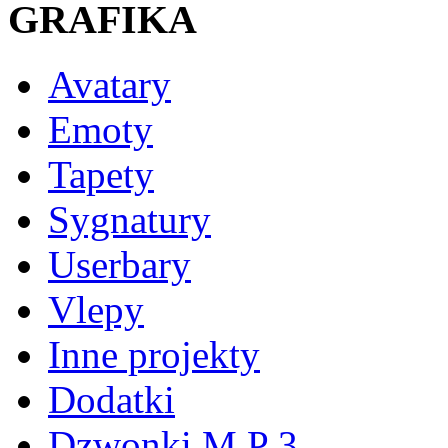
GRAFIKA
Avatary
Emoty
Tapety
Sygnatury
Userbary
Vlepy
Inne projekty
Dodatki
Dzwonki M P 3