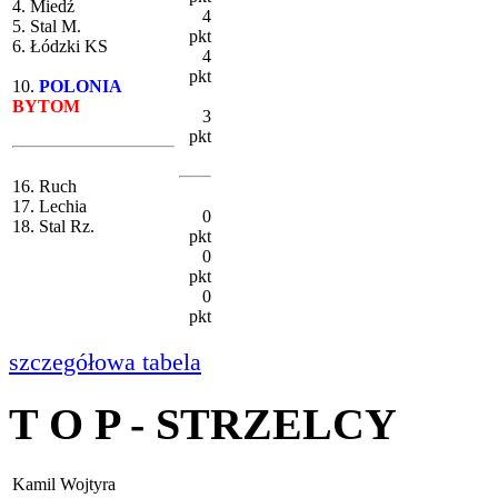
4. Miedź
4
5. Stal M.
pkt
6. Łódzki KS
4
pkt
10.
POLONIA
BYTOM
3
pkt
16. Ruch
17. Lechia
0
18. Stal Rz.
pkt
0
pkt
0
pkt
szczegółowa tabela
T O P - STRZELCY
Kamil Wojtyra