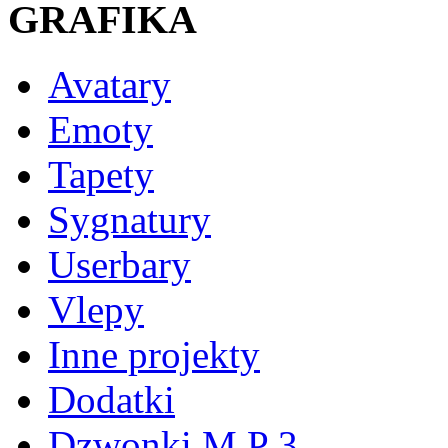
GRAFIKA
Avatary
Emoty
Tapety
Sygnatury
Userbary
Vlepy
Inne projekty
Dodatki
Dzwonki M P 3