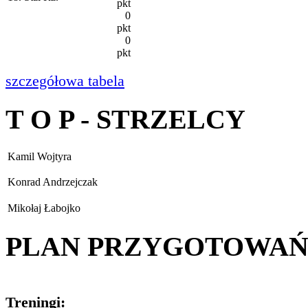
pkt
0
pkt
0
pkt
szczegółowa tabela
T O P - STRZELCY
Kamil Wojtyra
Konrad Andrzejczak
Mikołaj Łabojko
PLAN PRZYGOTOWA
Treningi: