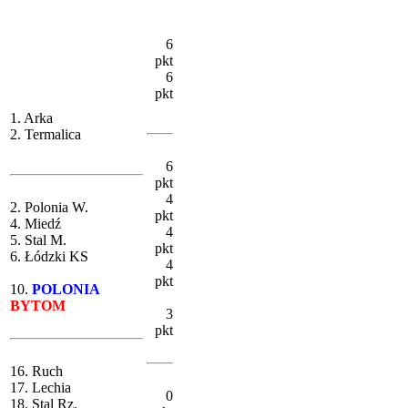
6
pkt
6
pkt
1. Arka
2. Termalica
6
pkt
4
2. Polonia W.
pkt
4. Miedź
4
5. Stal M.
pkt
6. Łódzki KS
4
pkt
10.
POLONIA
BYTOM
3
pkt
16. Ruch
17. Lechia
0
18. Stal Rz.