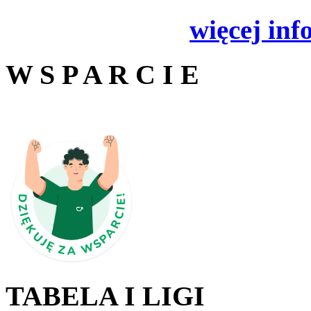
więcej inf
W S P A R C I E
TABELA I LIGI