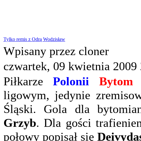
Tylko remis z Odrą Wodzisław
Wpisany przez cloner
czwartek, 09 kwietnia 2009
Piłkarze
Polonii
Bytom
w
ligowym, jedynie zremiso
Śląski. Gola dla bytomia
Grzyb
. Dla gości trafieni
połowy popisał się
Deivyda