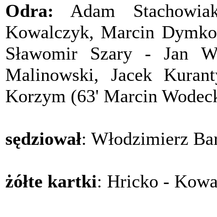
Odra:
Adam Stachowiak
Kowalczyk, Marcin Dymkow
Sławomir Szary - Jan Wo
Malinowski, Jacek Kuran
Korzym (63' Marcin Wodecki
sędziował
: Włodzimierz Bar
żółte kartki
: Hricko - Kowa