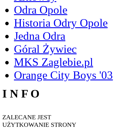
Odra Opole
Historia Odry Opole
Jedna Odra
Góral Żywiec
MKS Zaglebie.pl
Orange City Boys '03
I N F O
ZALECANE JEST
UŻYTKOWANIE STRONY