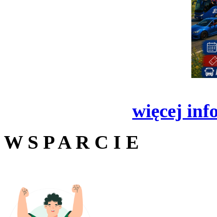
więcej inf
W S P A R C I E