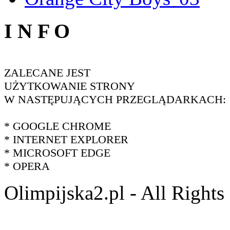
I N F O
ZALECANE JEST
UŻYTKOWANIE STRONY
W NASTĘPUJĄCYCH PRZEGLĄDARKACH:
* GOOGLE CHROME
* INTERNET EXPLORER
* MICROSOFT EDGE
* OPERA
Olimpijska2.pl - All Right