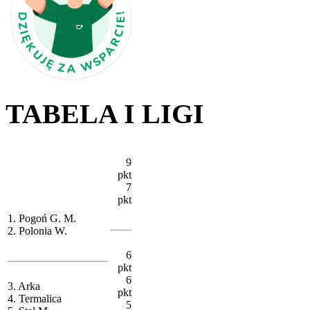
TABELA I LIGI
9
pkt
7
pkt
1. Pogoń G. M.
2. Polonia W.
6
pkt
6
3. Arka
pkt
4. Termalica
5