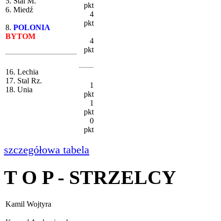
5. Stal M.
pkt
6. Miedź
4
pkt
8.
POLONIA
BYTOM
4
pkt
16. Lechia
17. Stal Rz.
1
18. Unia
pkt
1
pkt
0
pkt
szczegółowa tabela
T O P - STRZELCY
Kamil Wojtyra