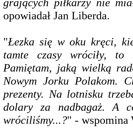
grających piłkarzy nie mi
opowiadał Jan Liberda.
"
Łezka się w oku kręci, ki
tamte czasy wróciły, to 
Pamiętam, jaką wielką rad
Nowym Jorku Polakom. Cho
prezenty. Na lotnisku trze
dolary za nadbagaż. A c
wróciliśmy...?
" - wspomina 