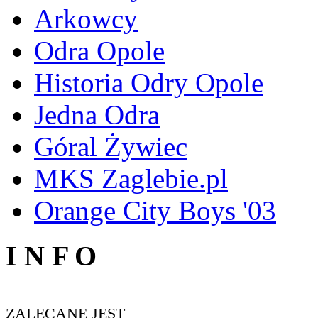
Arkowcy
Odra Opole
Historia Odry Opole
Jedna Odra
Góral Żywiec
MKS Zaglebie.pl
Orange City Boys '03
I N F O
ZALECANE JEST