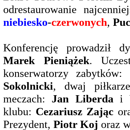
odrestaurowanie najcennie
niebiesko
-
czerwonych
,
Puc
Konferencję prowadził dy
Marek Pieniążek
. Uczes
konserwatorzy zabytków:
Sokolnicki
, dwaj piłkarz
meczach:
Jan Liberda
i
klubu:
Cezariusz Zając
ora
Prezydent,
Piotr Koj
oraz w