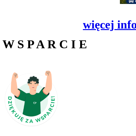
więcej inf
W S P A R C I E