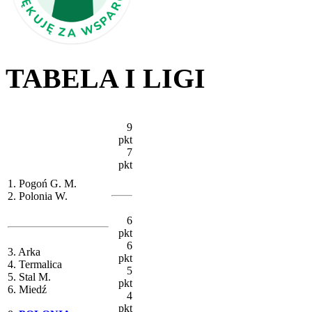
TABELA I LIGI
9
pkt
7
pkt
1. Pogoń G. M.
2. Polonia W.
6
pkt
6
3. Arka
pkt
4. Termalica
5
5. Stal M.
pkt
6. Miedź
4
pkt