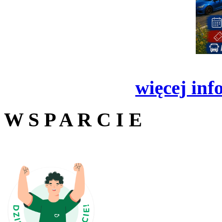
więcej inf
W S P A R C I E