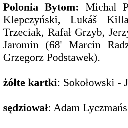
Polonia Bytom:
Michal Pe
Klepczyński, Lukáš Kill
Trzeciak, Rafał Grzyb, Jer
Jaromin (68' Marcin Radz
Grzegorz Podstawek).
żółte kartki
: Sokołowski - 
sędziował
: Adam Lyczmańs