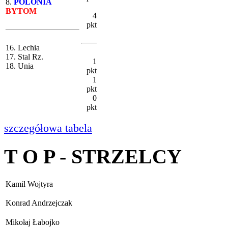
8.
POLONIA
BYTOM
4
pkt
16. Lechia
17. Stal Rz.
1
18. Unia
pkt
1
pkt
0
pkt
szczegółowa tabela
T O P - STRZELCY
Kamil Wojtyra
Konrad Andrzejczak
Mikołaj Łabojko