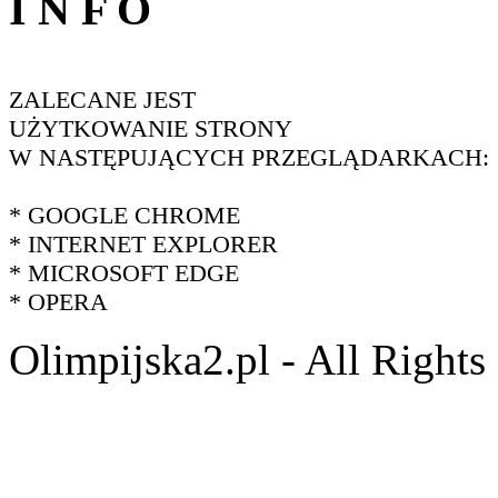
I N F O
ZALECANE JEST
UŻYTKOWANIE STRONY
W NASTĘPUJĄCYCH PRZEGLĄDARKACH:
* GOOGLE CHROME
* INTERNET EXPLORER
* MICROSOFT EDGE
* OPERA
Olimpijska2.pl - All Right