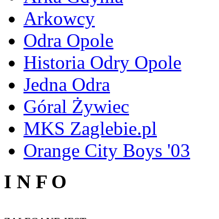
Arkowcy
Odra Opole
Historia Odry Opole
Jedna Odra
Góral Żywiec
MKS Zaglebie.pl
Orange City Boys '03
I N F O