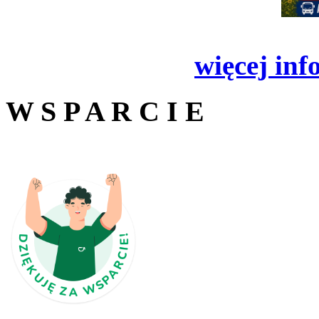
więcej inf
W S P A R C I E