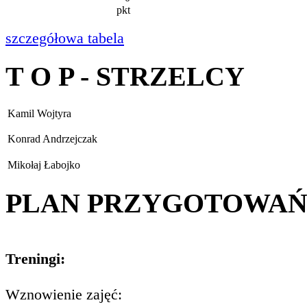
pkt
szczegółowa tabela
T O P - STRZELCY
Kamil Wojtyra
Konrad Andrzejczak
Mikołaj Łabojko
PLAN PRZYGOTOWA
Treningi:
Wznowienie zajęć: