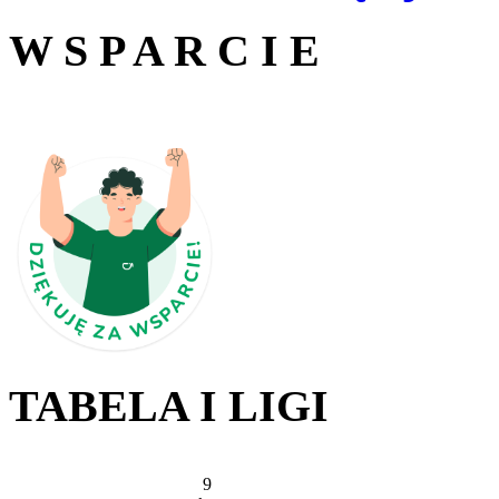
W S P A R C I E
TABELA I LIGI
9