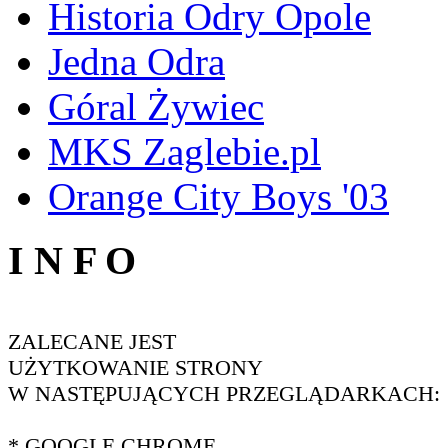
Historia Odry Opole
Jedna Odra
Góral Żywiec
MKS Zaglebie.pl
Orange City Boys '03
I N F O
ZALECANE JEST
UŻYTKOWANIE STRONY
W NASTĘPUJĄCYCH PRZEGLĄDARKACH:
* GOOGLE CHROME