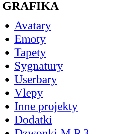
GRAFIKA
Avatary
Emoty
Tapety
Sygnatury
Userbary
Vlepy
Inne projekty
Dodatki
Dzwonki M P 3