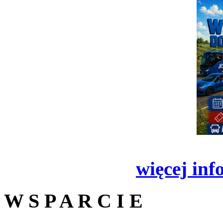
więcej inf
W S P A R C I E