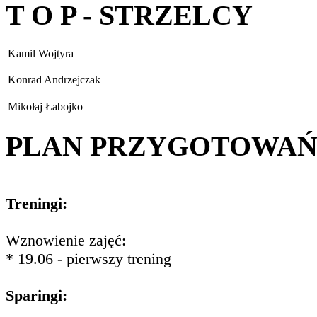
T O P - STRZELCY
Kamil Wojtyra
Konrad Andrzejczak
Mikołaj Łabojko
PLAN PRZYGOTOWA
Treningi:
Wznowienie zajęć:
* 19.06 - pierwszy trening
Sparingi: