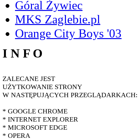
Góral Żywiec
MKS Zaglebie.pl
Orange City Boys '03
I N F O
ZALECANE JEST
UŻYTKOWANIE STRONY
W NASTĘPUJĄCYCH PRZEGLĄDARKACH:
* GOOGLE CHROME
* INTERNET EXPLORER
* MICROSOFT EDGE
* OPERA