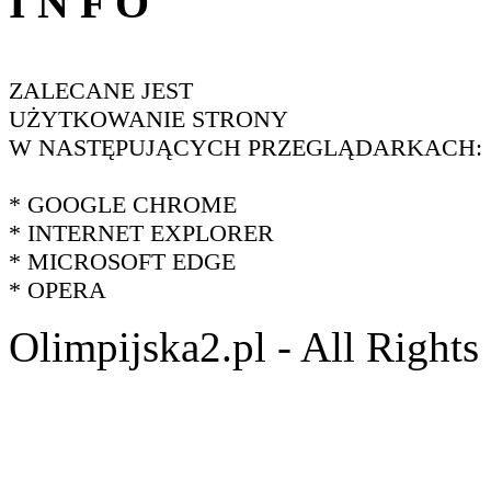
I N F O
ZALECANE JEST
UŻYTKOWANIE STRONY
W NASTĘPUJĄCYCH PRZEGLĄDARKACH:
* GOOGLE CHROME
* INTERNET EXPLORER
* MICROSOFT EDGE
* OPERA
Olimpijska2.pl - All Right