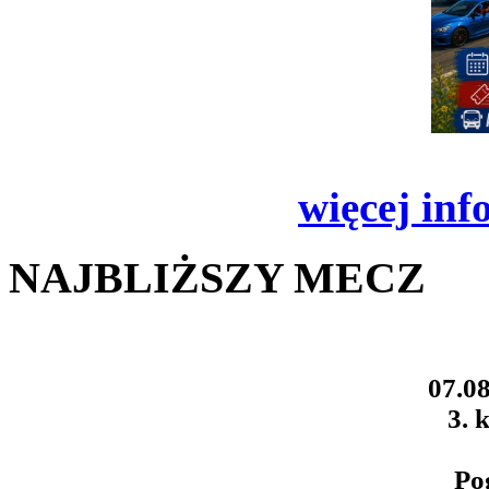
więcej inf
NAJBLIŻSZY MECZ
07.08
3. k
Po