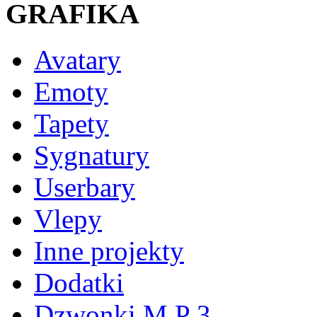
GRAFIKA
Avatary
Emoty
Tapety
Sygnatury
Userbary
Vlepy
Inne projekty
Dodatki
Dzwonki M P 3