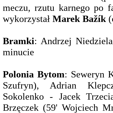
meczu, rzutu karnego po 
wykorzystał
Marek Bažík
(
Bramki
: Andrzej Niedzie
minucie
Polonia Bytom
: Seweryn K
Szufryn), Adrian Klepc
Sokolenko - Jacek Trzeci
Brzęczek (59' Wojciech Mr