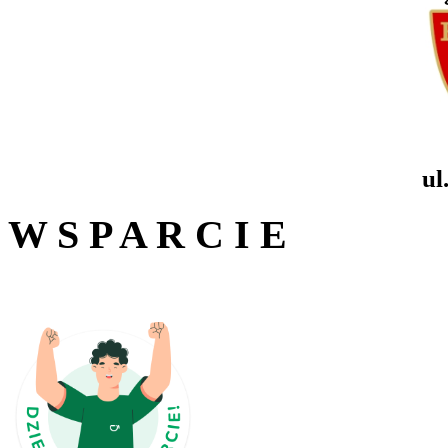
ul
W S P A R C I E