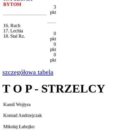
BYTOM
3
pkt
16. Ruch
17. Lechia
0
18. Stal Rz.
pkt
0
pkt
0
pkt
szczegółowa tabela
T O P - STRZELCY
Kamil Wojtyra
Konrad Andrzejczak
Mikołaj Łabojko