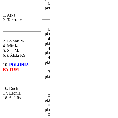
6
pkt
1. Arka
2. Termalica
6
pkt
4
2. Polonia W.
pkt
4. Miedź
4
5. Stal M.
pkt
6. Łódzki KS
4
pkt
10.
POLONIA
BYTOM
3
pkt
16. Ruch
17. Lechia
0
18. Stal Rz.
pkt
0
pkt
0