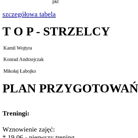
pkt
szczegółowa tabela
T O P - STRZELCY
Kamil Wojtyra
Konrad Andrzejczak
Mikołaj Łabojko
PLAN PRZYGOTOWA
Treningi:
Wznowienie zajęć:
* 19.06 - pierwszy trening