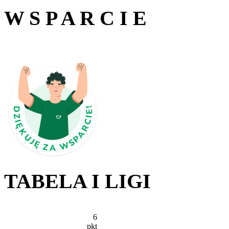
W S P A R C I E
TABELA I LIGI
6
pkt