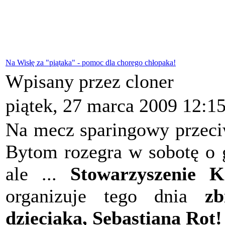
Na Wisłę za "piątaka" - pomoc dla chorego chłopaka!
Wpisany przez cloner
piątek, 27 marca 2009 12:1
Na mecz sparingowy przeci
Bytom rozegra w sobotę o g
ale ...
Stowarzyszenie 
organizuje tego dnia
zb
dzieciaka, Sebastiana Rot!