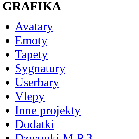
GRAFIKA
Avatary
Emoty
Tapety
Sygnatury
Userbary
Vlepy
Inne projekty
Dodatki
Dzwonki M P 3