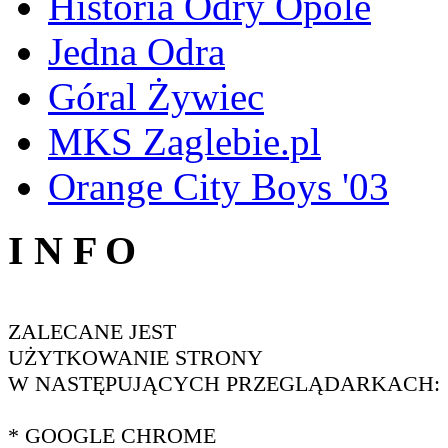
Historia Odry Opole
Jedna Odra
Góral Żywiec
MKS Zaglebie.pl
Orange City Boys '03
I N F O
ZALECANE JEST
UŻYTKOWANIE STRONY
W NASTĘPUJĄCYCH PRZEGLĄDARKACH:
* GOOGLE CHROME