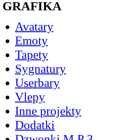
GRAFIKA
Avatary
Emoty
Tapety
Sygnatury
Userbary
Vlepy
Inne projekty
Dodatki
Dzwonki M P 3