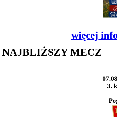
więcej inf
NAJBLIŻSZY MECZ
07.08
3. k
Po