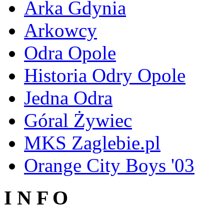
Arka Gdynia
Arkowcy
Odra Opole
Historia Odry Opole
Jedna Odra
Góral Żywiec
MKS Zaglebie.pl
Orange City Boys '03
I N F O