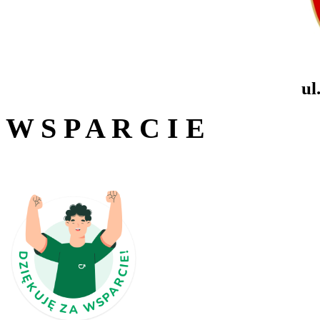
ul
W S P A R C I E