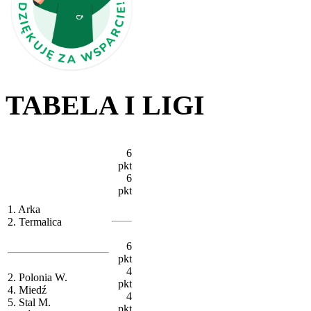
TABELA I LIGI
6
pkt
6
pkt
1. Arka
2. Termalica
6
pkt
4
2. Polonia W.
pkt
4. Miedź
4
5. Stal M.
pkt