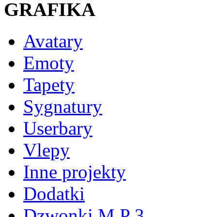
GRAFIKA
Avatary
Emoty
Tapety
Sygnatury
Userbary
Vlepy
Inne projekty
Dodatki
Dzwonki M P 3