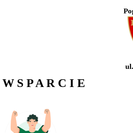
Po
ul
W S P A R C I E