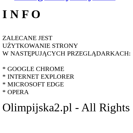
I N F O
ZALECANE JEST
UŻYTKOWANIE STRONY
W NASTĘPUJĄCYCH PRZEGLĄDARKACH:
* GOOGLE CHROME
* INTERNET EXPLORER
* MICROSOFT EDGE
* OPERA
Olimpijska2.pl - All Right