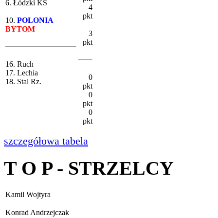
6. Łódzki KS
4
pkt
10.
POLONIA
BYTOM
3
pkt
16. Ruch
17. Lechia
0
18. Stal Rz.
pkt
0
pkt
0
pkt
szczegółowa tabela
T O P - STRZELCY
Kamil Wojtyra
Konrad Andrzejczak