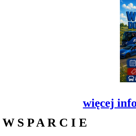
więcej inf
W S P A R C I E