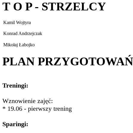
T O P - STRZELCY
Kamil Wojtyra
Konrad Andrzejczak
Mikołaj Łabojko
PLAN PRZYGOTOWA
Treningi:
Wznowienie zajęć:
* 19.06 - pierwszy trening
Sparingi: