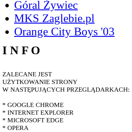
Góral Żywiec
MKS Zaglebie.pl
Orange City Boys '03
I N F O
ZALECANE JEST
UŻYTKOWANIE STRONY
W NASTĘPUJĄCYCH PRZEGLĄDARKACH:
* GOOGLE CHROME
* INTERNET EXPLORER
* MICROSOFT EDGE
* OPERA