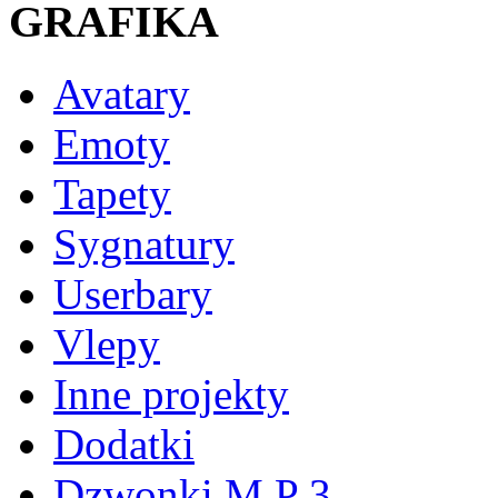
GRAFIKA
Avatary
Emoty
Tapety
Sygnatury
Userbary
Vlepy
Inne projekty
Dodatki
Dzwonki M P 3