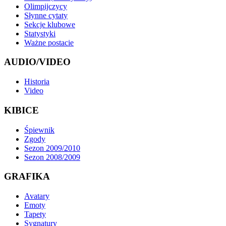
Olimpijczycy
Słynne cytaty
Sekcje klubowe
Statystyki
Ważne postacie
AUDIO/VIDEO
Historia
Video
KIBICE
Śpiewnik
Zgody
Sezon 2009/2010
Sezon 2008/2009
GRAFIKA
Avatary
Emoty
Tapety
Sygnatury