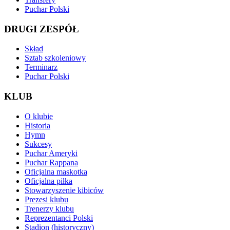
Puchar Polski
DRUGI ZESPÓŁ
Skład
Sztab szkoleniowy
Terminarz
Puchar Polski
KLUB
O klubie
Historia
Hymn
Sukcesy
Puchar Ameryki
Puchar Rappana
Oficjalna maskotka
Oficjalna piłka
Stowarzyszenie kibiców
Prezesi klubu
Trenerzy klubu
Reprezentanci Polski
Stadion (historyczny)