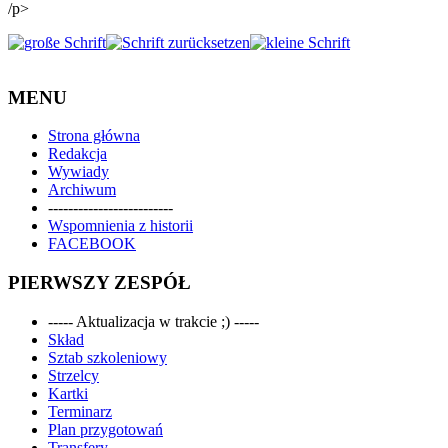
/p>
MENU
Strona główna
Redakcja
Wywiady
Archiwum
-------------------------
Wspomnienia z historii
FACEBOOK
PIERWSZY ZESPÓŁ
----- Aktualizacja w trakcie ;) -----
Skład
Sztab szkoleniowy
Strzelcy
Kartki
Terminarz
Plan przygotowań
Transfery