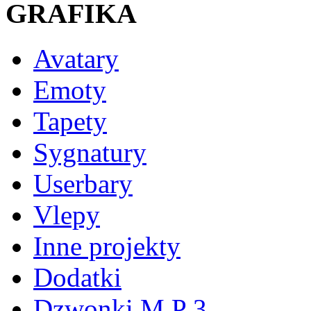
GRAFIKA
Avatary
Emoty
Tapety
Sygnatury
Userbary
Vlepy
Inne projekty
Dodatki
Dzwonki M P 3