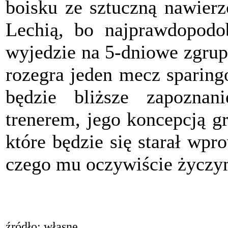
boisku ze sztuczną nawierz
Lechią, bo najprawdopodo
wyjedzie na 5-dniowe zgru
rozegra jeden mecz sparing
będzie bliższe zapozn
trenerem, jego koncepcją g
które będzie się starał wp
czego mu oczywiście życz
źródło: własne