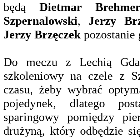
będą
Dietmar Brehme
Szpernalowski
,
Jerzy Br
Jerzy Brzęczek
pozostanie 
Do meczu z Lechią Gdańs
szkoleniowy na czele z S
czasu, żeby wybrać optyma
pojedynek, dlatego pos
sparingowy pomiędzy pie
drużyną, który odbędzie si