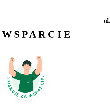
ul
W S P A R C I E