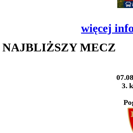
więcej inf
NAJBLIŻSZY MECZ
07.08
3. k
Po