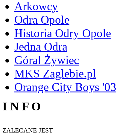
Arkowcy
Odra Opole
Historia Odry Opole
Jedna Odra
Góral Żywiec
MKS Zaglebie.pl
Orange City Boys '03
I N F O
ZALECANE JEST