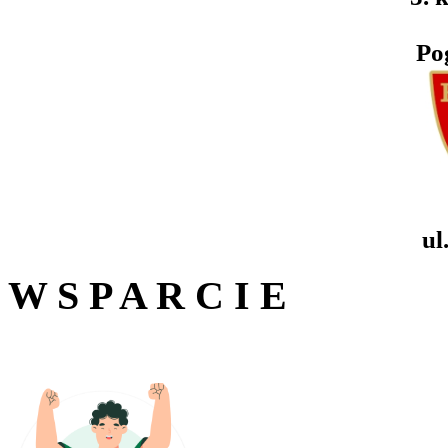
Po
ul
W S P A R C I E