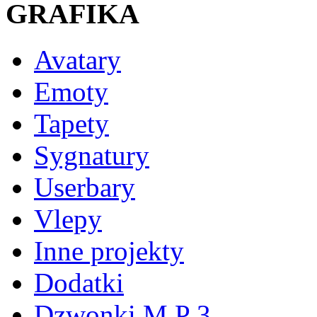
GRAFIKA
Avatary
Emoty
Tapety
Sygnatury
Userbary
Vlepy
Inne projekty
Dodatki
Dzwonki M P 3