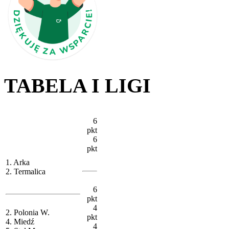
TABELA I LIGI
6
pkt
6
pkt
1. Arka
2. Termalica
6
pkt
4
2. Polonia W.
pkt
4. Miedź
4