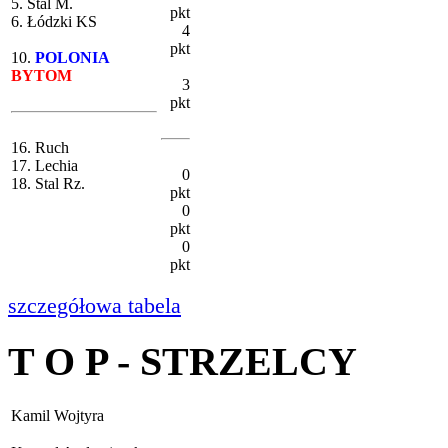
5. Stal M.
pkt
6. Łódzki KS
4
pkt
10.
POLONIA
BYTOM
3
pkt
16. Ruch
17. Lechia
0
18. Stal Rz.
pkt
0
pkt
0
pkt
szczegółowa tabela
T O P - STRZELCY
Kamil Wojtyra