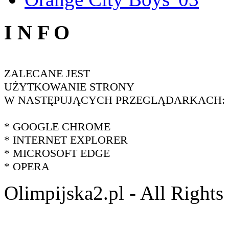
I N F O
ZALECANE JEST
UŻYTKOWANIE STRONY
W NASTĘPUJĄCYCH PRZEGLĄDARKACH:
* GOOGLE CHROME
* INTERNET EXPLORER
* MICROSOFT EDGE
* OPERA
Olimpijska2.pl - All Right