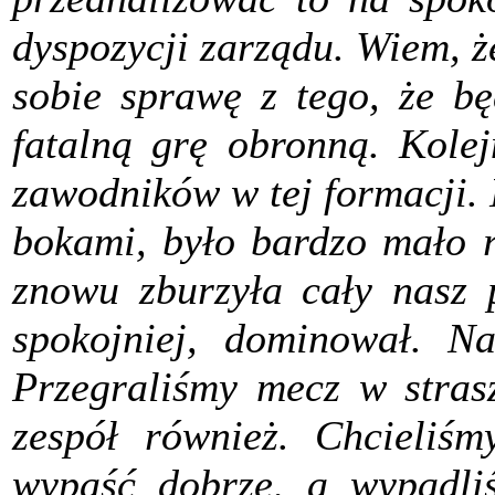
dyspozycji zarządu. Wiem, że
sobie sprawę z tego, że bę
fatalną grę obronną. Kole
zawodników w tej formacji. 
bokami, było bardzo mało 
znowu zburzyła cały nasz 
spokojniej, dominował. Na
Przegraliśmy mecz w strasz
zespół również. Chcieliśm
wypaść dobrze, a wypadliś