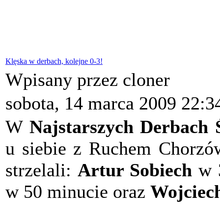
Klęska w derbach, kolejne 0-3!
Wpisany przez cloner
sobota, 14 marca 2009 22:3
W
Najstarszych Derbach 
u siebie z Ruchem Chorz
strzelali:
Artur Sobiech
w 
w 50 minucie oraz
Wojciec