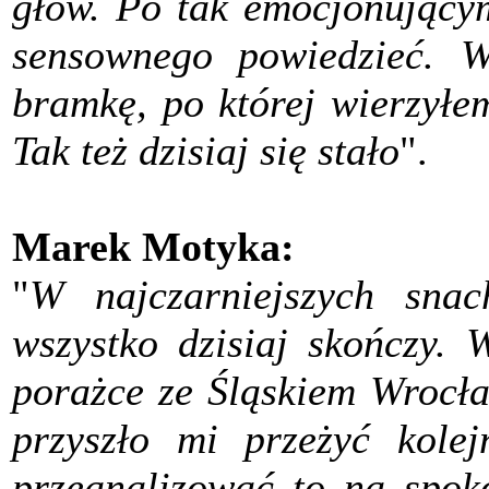
głów. Po tak emocjonującym
sensownego powiedzieć. W
bramkę, po której wierzyłe
Tak też dzisiaj się stało
".
Marek Motyka:
"
W najczarniejszych snac
wszystko dzisiaj skończy. 
porażce ze Śląskiem Wrocła
przyszło mi przeżyć kole
przeanalizować to na spok