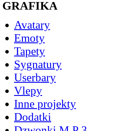
GRAFIKA
Avatary
Emoty
Tapety
Sygnatury
Userbary
Vlepy
Inne projekty
Dodatki
Dzwonki M P 3