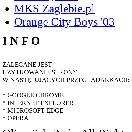
MKS Zaglebie.pl
Orange City Boys '03
I N F O
ZALECANE JEST
UŻYTKOWANIE STRONY
W NASTĘPUJĄCYCH PRZEGLĄDARKACH:
* GOOGLE CHROME
* INTERNET EXPLORER
* MICROSOFT EDGE
* OPERA