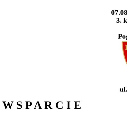
07.08
3. k
Po
ul
W S P A R C I E