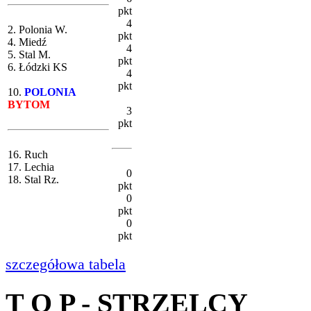
pkt
4
2. Polonia W.
pkt
4. Miedź
4
5. Stal M.
pkt
6. Łódzki KS
4
pkt
10.
POLONIA
BYTOM
3
pkt
16. Ruch
17. Lechia
0
18. Stal Rz.
pkt
0
pkt
0
pkt
szczegółowa tabela
T O P - STRZELCY