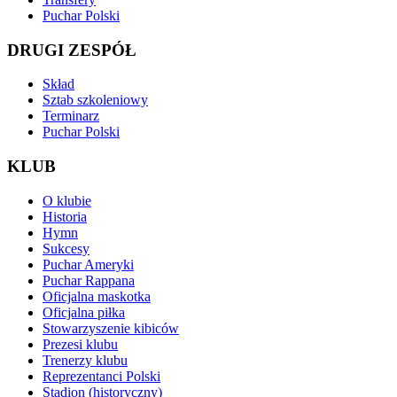
Puchar Polski
DRUGI ZESPÓŁ
Skład
Sztab szkoleniowy
Terminarz
Puchar Polski
KLUB
O klubie
Historia
Hymn
Sukcesy
Puchar Ameryki
Puchar Rappana
Oficjalna maskotka
Oficjalna piłka
Stowarzyszenie kibiców
Prezesi klubu
Trenerzy klubu
Reprezentanci Polski
Stadion (historyczny)