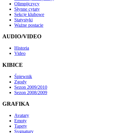
Olimpijczycy
Słynne cytaty
Sekcje klubowe
Statystyki
Ważne postacie
AUDIO/VIDEO
Historia
Video
KIBICE
Śpiewnik
Zgody
Sezon 2009/2010
Sezon 2008/2009
GRAFIKA
Avatary
Emoty
Tapety
Sygnatury