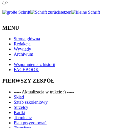
/p>
MENU
Strona główna
Redakcja
Wywiady
Archiwum
-------------------------
Wspomnienia z historii
FACEBOOK
PIERWSZY ZESPÓŁ
----- Aktualizacja w trakcie ;) -----
Skład
Sztab szkoleniowy
Strzelcy
Kartki
Terminarz
Plan przygotowań
Transfery