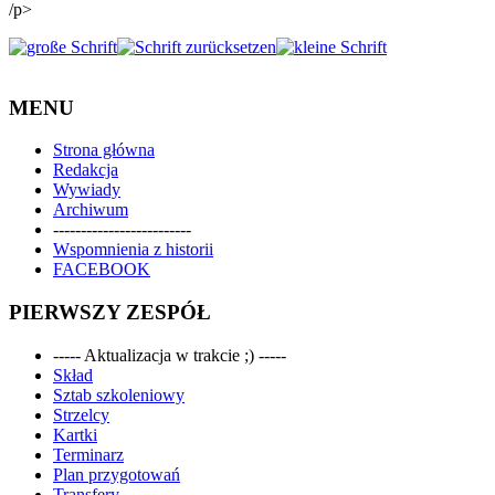
/p>
MENU
Strona główna
Redakcja
Wywiady
Archiwum
-------------------------
Wspomnienia z historii
FACEBOOK
PIERWSZY ZESPÓŁ
----- Aktualizacja w trakcie ;) -----
Skład
Sztab szkoleniowy
Strzelcy
Kartki
Terminarz
Plan przygotowań
Transfery