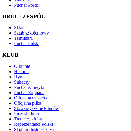
Puchar Polski
DRUGI ZESPÓŁ
Skład
Sztab szkoleniowy
Terminarz
Puchar Polski
KLUB
O klubie
Historia
Hymn
Sukcesy
Puchar Ameryki
Puchar Rappana
Oficjalna maskotka
Oficjalna piłka
Stowarzyszenie kibiców
Prezesi klubu
Trenerzy klubu
Reprezentanci Polski
Stadion (historyczny)