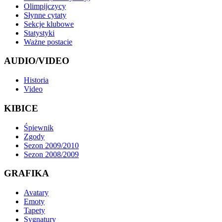
Olimpijczycy
Słynne cytaty
Sekcje klubowe
Statystyki
Ważne postacie
AUDIO/VIDEO
Historia
Video
KIBICE
Śpiewnik
Zgody
Sezon 2009/2010
Sezon 2008/2009
GRAFIKA
Avatary
Emoty
Tapety
Sygnatury