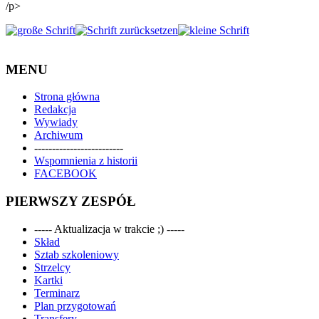
/p>
MENU
Strona główna
Redakcja
Wywiady
Archiwum
-------------------------
Wspomnienia z historii
FACEBOOK
PIERWSZY ZESPÓŁ
----- Aktualizacja w trakcie ;) -----
Skład
Sztab szkoleniowy
Strzelcy
Kartki
Terminarz
Plan przygotowań
Transfery