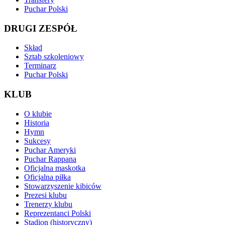
Puchar Polski
DRUGI ZESPÓŁ
Skład
Sztab szkoleniowy
Terminarz
Puchar Polski
KLUB
O klubie
Historia
Hymn
Sukcesy
Puchar Ameryki
Puchar Rappana
Oficjalna maskotka
Oficjalna piłka
Stowarzyszenie kibiców
Prezesi klubu
Trenerzy klubu
Reprezentanci Polski
Stadion (historyczny)