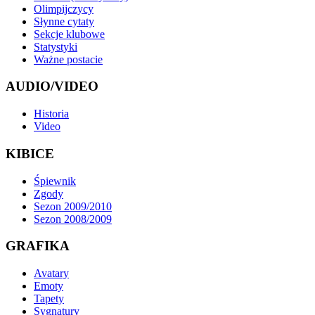
Olimpijczycy
Słynne cytaty
Sekcje klubowe
Statystyki
Ważne postacie
AUDIO/VIDEO
Historia
Video
KIBICE
Śpiewnik
Zgody
Sezon 2009/2010
Sezon 2008/2009
GRAFIKA
Avatary
Emoty
Tapety
Sygnatury