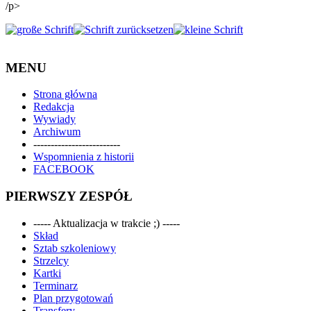
/p>
MENU
Strona główna
Redakcja
Wywiady
Archiwum
-------------------------
Wspomnienia z historii
FACEBOOK
PIERWSZY ZESPÓŁ
----- Aktualizacja w trakcie ;) -----
Skład
Sztab szkoleniowy
Strzelcy
Kartki
Terminarz
Plan przygotowań
Transfery