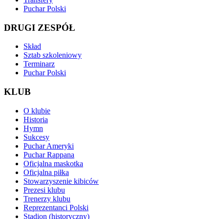
Puchar Polski
DRUGI ZESPÓŁ
Skład
Sztab szkoleniowy
Terminarz
Puchar Polski
KLUB
O klubie
Historia
Hymn
Sukcesy
Puchar Ameryki
Puchar Rappana
Oficjalna maskotka
Oficjalna piłka
Stowarzyszenie kibiców
Prezesi klubu
Trenerzy klubu
Reprezentanci Polski
Stadion (historyczny)